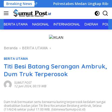
Langsung
erus Bertambah?
Breaking News
Polrestabes Medan Ungkap Ribuan Kas
ke
konten
BERITA UTAMA
NASIONAL
INTERNASIONAL
DAERAH
POLIT
Beranda
BERITA UTAMA
BERITA UTAMA
Titi Besi Batang Serangan Ambruk,
Dum Truk Terperosok
SUMUT POST
12 Juni 2024, 00:19 WIB
Dam truk bermuatan sertu berwarna kuning terperosok kedalam sungai
disebabkan badan jalan Titi Besi Kecamatan Besitang ambruk, Selasa
(11/6/24) sekitar pukul 17.00 WIB. (Istimewa/Sumutpost.id)