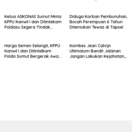
Penganiayaan di Tubuh
Mantan Istri Polisi
Ketua ASKONAS Sumut Minta
Diduga Korban Pembunuhan,
KPPU Kanwil I dan Ditintekam
Bocah Perempuan 6 Tahun
Poldasu Segera Tindak
Ditemukan Tewas di Tapsel
Distributor Semen Nakal di
Sumut
Harga Semen Selangit, KPPU
Kombes Jean Calvijn
Kanwil I dan Ditintelkam
Ultimatum Bandit Jalanan:
Polda Sumut Bergerak Awasi
Jangan Lakukan Kejahatan,
Pasar
Kamu Tidak akan Bisa
Sembunyi, Pasti Tertangkap