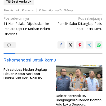
Titi Besi Ambruk
Penulis: Joko Purnomo
Editor: Maranatha Tobing
Navigasi
Pos sebelumnya
Pos selanjutnya
11 Hari Pelaku Dijebloskan ke
Pemilik Sabu Ditangkap Polisi
pos
Penjara tapi LP Korban Belum
saat Razia KRYD
Diproses
Rekomendasi untuk kamu
Polrestabes Medan Ungkap
Ribuan Kasus Narkoba
Dalam 300 Hari, Naik 85
Persen dari Tahun Lalu
Dokter Forensik RS
Bhayangkara Medan Bantah
Ada Luka Dugaan