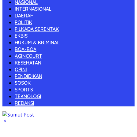
NASIONAL
INTERNASIONAL
DAERAH
POLITIK
PILKADA SERENTAK
EKBIS
HUKUM & KRIMINAL
BOA-BOA
AGINCOURT
KESEHATAN
OPINI
PENDIDIKAN
SOSOK
SPORTS
TEKNOLOGI
REDAKSI