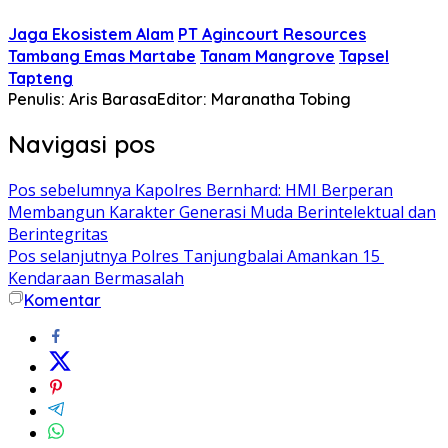
Jaga Ekosistem Alam
PT Agincourt Resources
Tambang Emas Martabe
Tanam Mangrove
Tapsel
Tapteng
Penulis: Aris Barasa
Editor: Maranatha Tobing
Navigasi pos
Pos sebelumnya
Kapolres Bernhard: HMI Berperan
Membangun Karakter Generasi Muda Berintelektual dan
Berintegritas
Pos selanjutnya
Polres Tanjungbalai Amankan 15
Kendaraan Bermasalah
Komentar