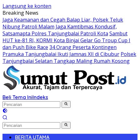
Langsung ke konten
Breaking News
Jaga Keamanan dan Cegah Balap Liar, Polsek Teluk
Nibung Patroli Malam
Jaga Kamtibmas Kondusif,
Satsamapta Polres Tanjungbalai Patroli Kota
Sambut
HUT ke-81 RI, KORMI Kota Binjai Gelar Go Troup Cup I
dan Push Bike Race
34 Orang Peserta Kontingen
Pramuka Tanjungbalai Ikuti Jamnas XII di Cibubur
Polsek
Tanjungbalai Selatan Tangkap Maling Rumah Kosong
Beli Tema Ini
Indeks
BERITA UTAMA