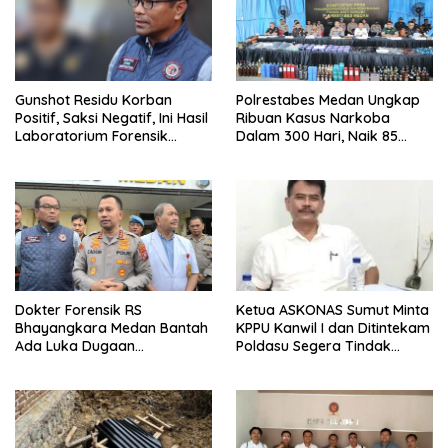
Gunshot Residu Korban
Polrestabes Medan Ungkap
Positif, Saksi Negatif, Ini Hasil
Ribuan Kasus Narkoba
Laboratorium Forensik
Dalam 300 Hari, Naik 85
Mantan Istri Polisi di Medan
Persen dari Tahun Lalu
Dokter Forensik RS
Ketua ASKONAS Sumut Minta
Bhayangkara Medan Bantah
KPPU Kanwil I dan Ditintekam
Ada Luka Dugaan
Poldasu Segera Tindak
Penganiayaan di Tubuh
Distributor Semen Nakal di
Mantan Istri Polisi
Sumut