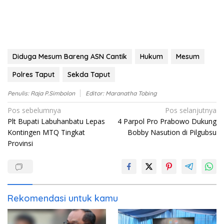
Diduga Mesum Bareng ASN Cantik
Hukum
Mesum
Polres Taput
Sekda Taput
Penulis: Raja P.Simbolon
Editor: Maranatha Tobing
Navigasi
Pos sebelumnya
Pos selanjutnya
Plt Bupati Labuhanbatu Lepas
4 Parpol Pro Prabowo Dukung
pos
Kontingen MTQ Tingkat
Bobby Nasution di Pilgubsu
Provinsi
Rekomendasi untuk kamu