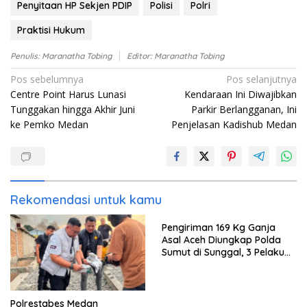
Penyitaan HP Sekjen PDIP
Polisi
Polri
Praktisi Hukum
Penulis: Maranatha Tobing
Editor: Maranatha Tobing
Navigasi
Pos sebelumnya
Pos selanjutnya
Centre Point Harus Lunasi
Kendaraan Ini Diwajibkan
pos
Tunggakan hingga Akhir Juni
Parkir Berlangganan, Ini
ke Pemko Medan
Penjelasan Kadishub Medan
Rekomendasi untuk kamu
Pengiriman 169 Kg Ganja
Asal Aceh Diungkap Polda
Sumut di Sunggal, 3 Pelaku
Ditangkap
Polrestabes Medan