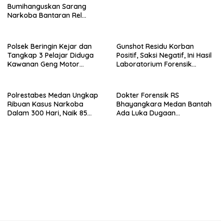
Bumihanguskan Sarang
Narkoba Bantaran Rel
Kereta Api di Sei Mencirim
Polsek Beringin Kejar dan
Gunshot Residu Korban
Tangkap 3 Pelajar Diduga
Positif, Saksi Negatif, Ini Hasil
Kawanan Geng Motor
Laboratorium Forensik
Bersenjata
Mantan Istri Polisi di Medan
Polrestabes Medan Ungkap
Dokter Forensik RS
Ribuan Kasus Narkoba
Bhayangkara Medan Bantah
Dalam 300 Hari, Naik 85
Ada Luka Dugaan
Persen dari Tahun Lalu
Penganiayaan di Tubuh
Mantan Istri Polisi