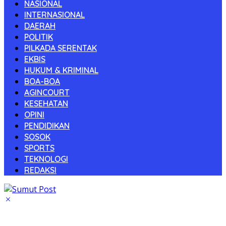
NASIONAL
INTERNASIONAL
DAERAH
POLITIK
PILKADA SERENTAK
EKBIS
HUKUM & KRIMINAL
BOA-BOA
AGINCOURT
KESEHATAN
OPINI
PENDIDIKAN
SOSOK
SPORTS
TEKNOLOGI
REDAKSI