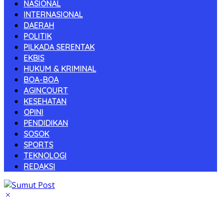
NASIONAL
INTERNASIONAL
DAERAH
POLITIK
PILKADA SERENTAK
EKBIS
HUKUM & KRIMINAL
BOA-BOA
AGINCOURT
KESEHATAN
OPINI
PENDIDIKAN
SOSOK
SPORTS
TEKNOLOGI
REDAKSI