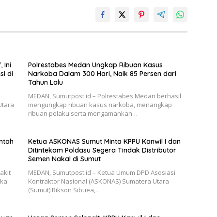
 Ini
Polrestabes Medan Ungkap Ribuan Kasus
si di
Narkoba Dalam 300 Hari, Naik 85 Persen dari
Tahun Lalu
MEDAN, Sumutpost.id – Polrestabes Medan berhasil
Utara
mengungkap ribuan kasus narkoba, menangkap
ribuan pelaku serta mengamankan…
ntah
Ketua ASKONAS Sumut Minta KPPU Kanwil I dan
Ditintekam Poldasu Segera Tindak Distributor
Semen Nakal di Sumut
akit
MEDAN, Sumutpost.id – Ketua Umum DPD Asosiasi
uka
Kontraktor Nasional (ASKONAS) Sumatera Utara
(Sumut) Rikson Sibuea,…