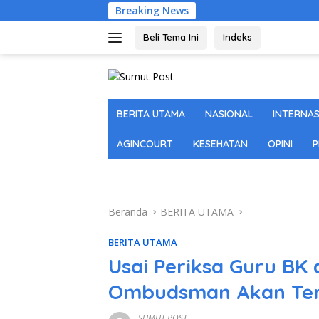
Langsung
Breaking News
ke
konten
Beli Tema Ini
Indeks
BERITA UTAMA
NASIONAL
INTERNA
AGINCOURT
KESEHATAN
OPINI
P
Beranda
BERITA UTAMA
BERITA UTAMA
Usai Periksa Guru BK 
Ombudsman Akan Ter
SUMUT POST