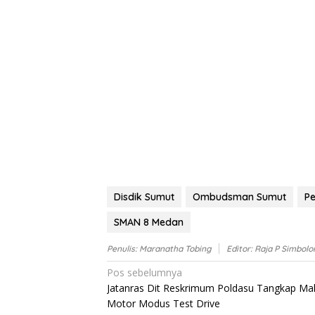
Disdik Sumut
Ombudsman Sumut
Pe
SMAN 8 Medan
Penulis: Maranatha Tobing
Editor: Raja P Simbolo
Navigasi
Pos sebelumnya
Jatanras Dit Reskrimum Poldasu Tangkap Mal
pos
Motor Modus Test Drive