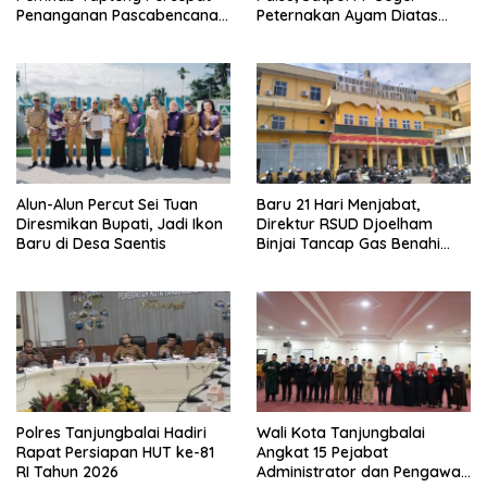
Penanganan Pascabencana
Peternakan Ayam Diatas
di Kelurahan Sipange
Lahan 6 Hektar di Pantai
Labu
Alun-Alun Percut Sei Tuan
Baru 21 Hari Menjabat,
Diresmikan Bupati, Jadi Ikon
Direktur RSUD Djoelham
Baru di Desa Saentis
Binjai Tancap Gas Benahi
Pelayanan
Polres Tanjungbalai Hadiri
Wali Kota Tanjungbalai
Rapat Persiapan HUT ke-81
Angkat 15 Pejabat
RI Tahun 2026
Administrator dan Pengawas