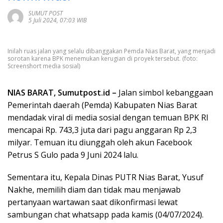
SUMUT POST
5 Juli 2024, 07:03 WIB
Inilah ruas jalan yang selalu dibanggakan Pemda Nias Barat, yang menjadi
sorotan karena BPK menemukan kerugian di proyek tersebut. (foto:
Screenshort media sosial)
NIAS BARAT, Sumutpost.id –
Jalan simbol kebanggaan
Pemerintah daerah (Pemda) Kabupaten Nias Barat
mendadak viral di media sosial dengan temuan BPK RI
mencapai Rp. 743,3 juta dari pagu anggaran Rp 2,3
milyar. Temuan itu diunggah oleh akun Facebook
Petrus S Gulo pada 9 Juni 2024 lalu.
Sementara itu, Kepala Dinas PUTR Nias Barat, Yusuf
Nakhe, memilih diam dan tidak mau menjawab
pertanyaan wartawan saat dikonfirmasi lewat
sambungan chat whatsapp pada kamis (04/07/2024).