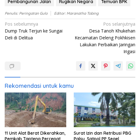
Pembangunan Jalan
Rugikan Negara
Temuan BPK
Penulis: Peringatan Gulo
Editor: Maranatha Tobing
Navigasi
Pos sebelumnya
Pos selanjutnya
Dump Truk Terjun ke Sungai
Desa Tanoh Khukehan
pos
Deli di Delitua
Kecamatan Deleng Pokhkisen
Lakukan Perbaikan Jaringan
Irigasi
Rekomendasi untuk kamu
11 Unit Alat Berat Dikerahkan,
Surat Izin dan Retribusi PBG
Pemkab Tapteng Percepat
Palsu, Satpol PP Segel