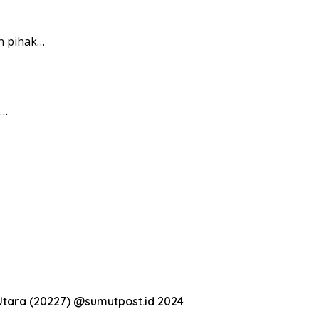
n pihak…
,…
Utara (20227) @sumutpost.id 2024