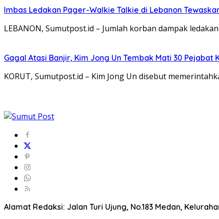
Imbas Ledakan Pager-Walkie Talkie di Lebanon Tewaska
LEBANON, Sumutpost.id – Jumlah korban dampak ledakan
Gagal Atasi Banjir, Kim Jong Un Tembak Mati 30 Pejabat 
KORUT, Sumutpost.id – Kim Jong Un disebut memerintahka
Alamat Redaksi: Jalan Turi Ujung, No.183 Medan, Kelura