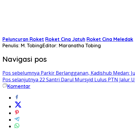
Peluncuran Roket
Roket Cina Jatuh
Roket Cina Meledak
Penulis: M. Tobing
Editor: Maranatha Tobing
Navigasi pos
Pos sebelumnya
Parkir Berlangganan, Kadishub Medan: J
Pos selanjutnya
22 Santri Darul Mursyid Lulus PTN Jalur
Komentar