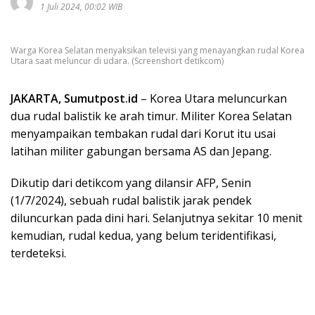
1 Juli 2024, 00:02 WIB
Warga Korea Selatan menyaksikan televisi yang menayangkan rudal Korea
Utara saat meluncur di udara. (Screenshort detikcom)
JAKARTA, Sumutpost.id
– Korea Utara meluncurkan
dua rudal balistik ke arah timur. Militer Korea Selatan
menyampaikan tembakan rudal dari Korut itu usai
latihan militer gabungan bersama AS dan Jepang.
Dikutip dari detikcom yang dilansir AFP, Senin
(1/7/2024), sebuah rudal balistik jarak pendek
diluncurkan pada dini hari. Selanjutnya sekitar 10 menit
kemudian, rudal kedua, yang belum teridentifikasi,
terdeteksi.