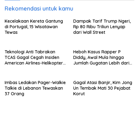
Rekomendasi untuk kamu
Kecelakaan Kereta Gantung
Dampak Tarif Trump Ngeri,
di Portugal, 15 Wisatawan
Rp 80 Ribu Triliun Lenyap
Tewas
dari Wall Street
Teknologi Anti Tabrakan
Heboh Kasus Rapper P
TCAS Gagal Cegah Insiden
Diddy, Awal Mula hingga
American Airlines-Helikopter
Jumlah Gugatan Lebih dari
Black Hawk
100
Imbas Ledakan Pager-Walkie
Gagal Atasi Banjir, Kim Jong
Talkie di Lebanon Tewaskan
Un Tembak Mati 30 Pejabat
37 Orang
Korut