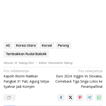
AS
Korea Utara
Korsel
Persng
Tembakkan Rudal Balistik
Penulis: M. Tobing/dct
Editor: Maranatha Tobing
Navigasi
Pos sebelumnya
Pos selanjutnya
Kapolri Resmi Naikkan
Euro 2024: Inggris Vs Slovakia,
pos
Pangkat 31 Pati, Agung Setya-
Comeback Tiga Singa Lolos ke
Syahrar Jadi Komjen
Perampatfinal