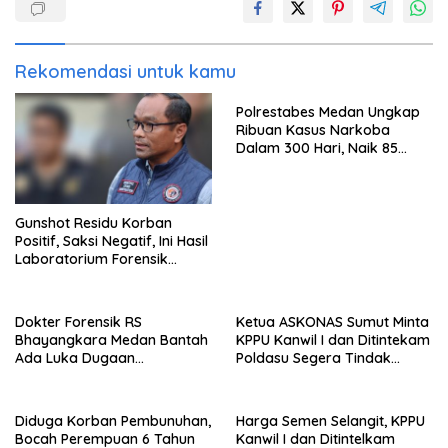
Rekomendasi untuk kamu
Polrestabes Medan Ungkap
Ribuan Kasus Narkoba
Dalam 300 Hari, Naik 85
Persen dari Tahun Lalu
Gunshot Residu Korban
Positif, Saksi Negatif, Ini Hasil
Laboratorium Forensik
Mantan Istri Polisi di Medan
Dokter Forensik RS
Ketua ASKONAS Sumut Minta
Bhayangkara Medan Bantah
KPPU Kanwil I dan Ditintekam
Ada Luka Dugaan
Poldasu Segera Tindak
Penganiayaan di Tubuh
Distributor Semen Nakal di
Mantan Istri Polisi
Sumut
Diduga Korban Pembunuhan,
Harga Semen Selangit, KPPU
Bocah Perempuan 6 Tahun
Kanwil I dan Ditintelkam