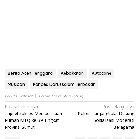
Berita Aceh Tenggara
Kebakatan
Kutacane
Musibah
Ponpes Darussalam Terbakar
Penulis: Safrizal
Editor: Maranatha Tobing
Navigasi
Pos sebelumnya
Pos selanjutnya
Tapsel Sukses Menjadi Tuan
Polres Tanjungbalai Dukung
pos
Rumah MTQ ke-39 Tingkat
Sosialisasi Moderasi
Provinsi Sumut
Beragama