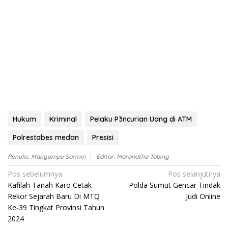
Hukum
Kriminal
Pelaku P3ncurian Uang di ATM
Polrestabes medan
Presisi
Penulis: Mangampu Sormin
Editor: Maranatha Tobing
Navigasi
Pos sebelumnya
Pos selanjutnya
Kafilah Tanah Karo Cetak
Polda Sumut Gencar Tindak
pos
Rekor Sejarah Baru Di MTQ
Judi Online
Ke-39 Tingkat Provinsi Tahun
2024