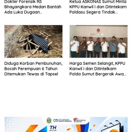
Dokter Forensik RS
Ketua ASKONAS Sumut Minta
Bhayangkara Medan Bantah
KPPU Kanwil I dan Ditintekam
Ada Luka Dugaan
Poldasu Segera Tindak
Penganiayaan di Tubuh
Distributor Semen Nakal di
Mantan Istri Polisi
Sumut
Diduga Korban Pembunuhan,
Harga Semen Selangit, KPPU
Bocah Perempuan 6 Tahun
Kanwil I dan Ditintelkam
Ditemukan Tewas di Tapsel
Polda Sumut Bergerak Awasi
Pasar