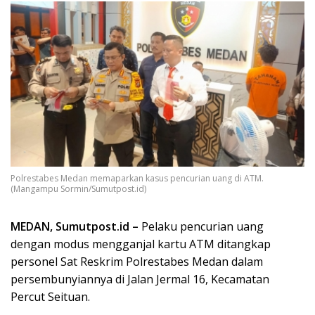
Polrestabes Medan memaparkan kasus pencurian uang di ATM.
(Mangampu Sormin/Sumutpost.id)
MEDAN, Sumutpost.id –
Pelaku pencurian uang
dengan modus mengganjal kartu ATM ditangkap
personel Sat Reskrim Polrestabes Medan dalam
persembunyiannya di Jalan Jermal 16, Kecamatan
Percut Seituan.