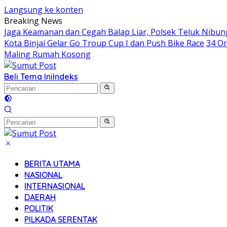
Langsung ke konten
Breaking News
Jaga Keamanan dan Cegah Balap Liar, Polsek Teluk Nibun
Kota Binjai Gelar Go Troup Cup I dan Push Bike Race
34 Or
Maling Rumah Kosong
Beli Tema Ini
Indeks
BERITA UTAMA
NASIONAL
INTERNASIONAL
DAERAH
POLITIK
PILKADA SERENTAK