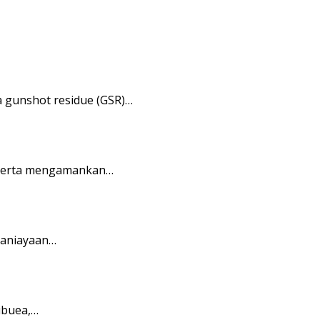
 gunshot residue (GSR)…
 serta mengamankan…
ganiayaan…
ibuea,…