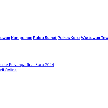
tawan
Kompolnas
Polda Sumut
Polres Karo
Wsrtawan Tewa
 ke Perampatfinal Euro 2024
udi Online