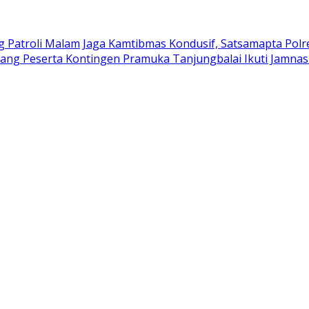
g Patroli Malam
Jaga Kamtibmas Kondusif, Satsamapta Polre
ang Peserta Kontingen Pramuka Tanjungbalai Ikuti Jamnas 