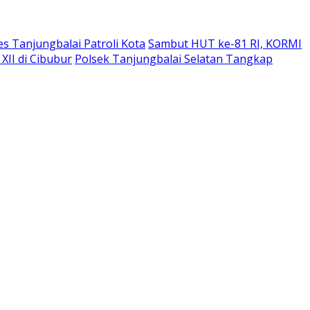
s Tanjungbalai Patroli Kota
Sambut HUT ke-81 RI, KORMI
XII di Cibubur
Polsek Tanjungbalai Selatan Tangkap