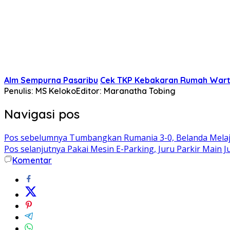
Alm Sempurna Pasaribu
Cek TKP Kebakaran Rumah War
Penulis: MS Keloko
Editor: Maranatha Tobing
Navigasi pos
Pos sebelumnya
Tumbangkan Rumania 3-0, Belanda Melaju
Pos selanjutnya
Pakai Mesin E-Parking, Juru Parkir Main J
Komentar