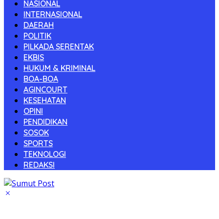
NASIONAL
INTERNASIONAL
DAERAH
POLITIK
PILKADA SERENTAK
EKBIS
HUKUM & KRIMINAL
BOA-BOA
AGINCOURT
KESEHATAN
OPINI
PENDIDIKAN
SOSOK
SPORTS
TEKNOLOGI
REDAKSI