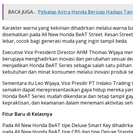
BACA JUGA..
Pebalap Astra Honda Bersiap Hadapi Tan
Karakter warna yang kekinian dihadirkan melalui warna b
disematkan pada All New Honda BeAT Street. Kesan Street
lebar, cocok bagi generasi muda yang ingin tampil beda.
Executive Vice President Director AHM Thomas Wijaya m
berupaya menghadirkan inovasi dan perubahan sesuai den
menjadikan Honda BeAT Series sebagai salah satu pilihan
kebutuhan dan minat konsumen melalui inovasi produk ser
Sementara itu Leo Wijaya, Vice Presdir PT Indako Tradi
semakin dapat merepresentasikan gaya hidup mereka yang
Honda BeAT Series mudah dikendarai dan tetap tampil g
kepraktisan, dan keamanan dalam menemani aktivitas seha
Fitur Baru di Kelasnya
Pada All New Honda BeAT tipe Deluxe Smart Key dihadirkan 
pada All New Honda BeAT tipe CBS dan tipe Deluxe Stan