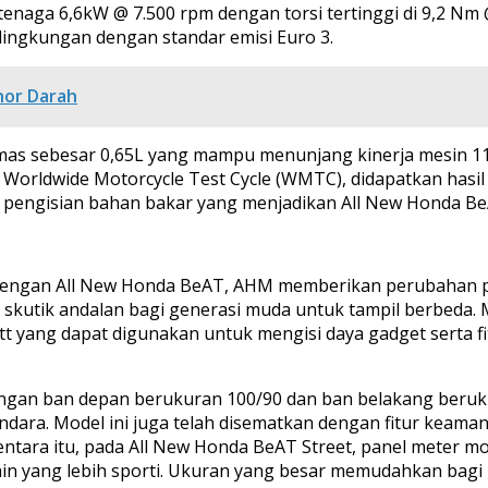
enaga 6,6kW @ 7.500 rpm dengan torsi tertinggi di 9,2 Nm 
lingkungan dengan standar emisi Euro 3.
nor Darah
lumas sebesar 0,65L yang mampu menunjang kinerja mesin 
de Worldwide Motorcycle Test Cycle (WMTC), didapatkan has
engisian bahan bakar yang menjadikan All New Honda BeAT 
dengan All New Honda BeAT, AHM memberikan perubahan pad
skutik andalan bagi generasi muda untuk tampil berbeda. 
yang dapat digunakan untuk mengisi daya gadget serta fitu
dengan ban depan berukuran 100/90 dan ban belakang beruk
ara. Model ini juga telah disematkan dengan fitur keaman
tara itu, pada All New Honda BeAT Street, panel meter mo
in yang lebih sporti. Ukuran yang besar memudahkan bag