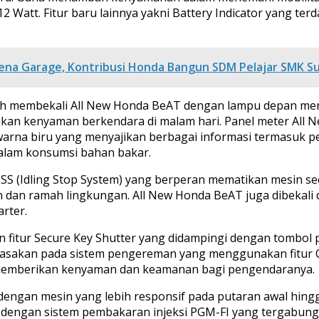
 Watt. Fitur baru lainnya yakni Battery Indicator yang te
Skena Garage, Kontribusi Honda Bangun SDM Pelajar SMK 
telah membekali All New Honda BeAT dengan lampu depan 
an kenyaman berkendara di malam hari. Panel meter All 
arna biru yang menyajikan berbagai informasi termasuk pe
dalam konsumsi bahan bakar.
 ISS (Idling Stop System) yang berperan mematikan mesin s
sien dan ramah lingkungan. All New Honda BeAT juga dibeka
rter.
an fitur Secure Key Shutter yang didampingi dengan tom
sakan pada sistem pengereman yang menggunakan fitur Comb
k memberikan kenyaman dan keamanan bagi pengendaranya.
r dengan mesin yang lebih responsif pada putaran awal h
dengan sistem pembakaran injeksi PGM-FI yang tergabung 