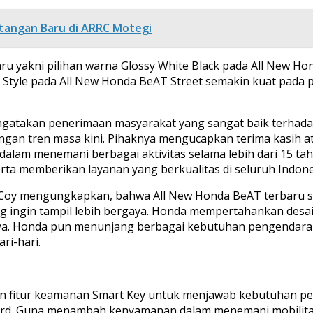
tangan Baru di ARRC Motegi
aru yakni pilihan warna Glossy White Black pada All New 
 Style pada All New Honda BeAT Street semakin kuat pada 
engatakan penerimaan masyarakat yang sangat baik terhad
gan tren masa kini. Pihaknya mengucapkan terima kasih a
 dalam menemani berbagai aktivitas selama lebih dari 15 t
ta memberikan layanan yang berkualitas di seluruh Indone
ng Coy mengungkapkan, bahwa All New Honda BeAT terbaru s
 ingin tampil lebih bergaya. Honda mempertahankan desai
aya. Honda pun menunjang berbagai kebutuhan pengendara
ri-hari.
fitur keamanan Smart Key untuk menjawab kebutuhan pecinta 
dard. Guna menambah kenyamanan dalam menemani mobilita