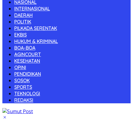
NASIONAL
INTERNASIONAL
DAERAH
POLITIK
PILKADA SERENTAK
EKBIS
HUKUM & KRIMINAL
BOA-BOA
AGINCOURT
KESEHATAN
OPINI
PENDIDIKAN
SOSOK
SPORTS
TEKNOLOGI
REDAKSI