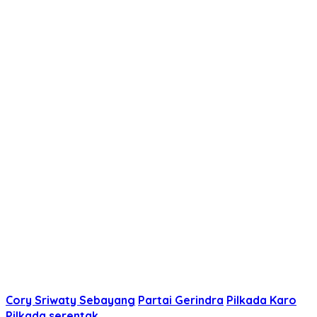
Cory Sriwaty Sebayang
Partai Gerindra
Pilkada Karo
Pilkada serentak