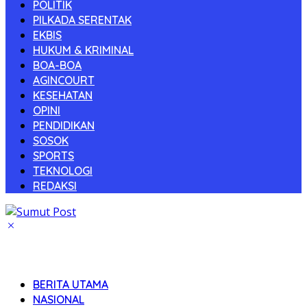
POLITIK
PILKADA SERENTAK
EKBIS
HUKUM & KRIMINAL
BOA-BOA
AGINCOURT
KESEHATAN
OPINI
PENDIDIKAN
SOSOK
SPORTS
TEKNOLOGI
REDAKSI
BERITA UTAMA
NASIONAL