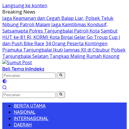
Langsung ke konten
Breaking News
Jaga Keamanan dan Cegah Balap Liar, Polsek Teluk
Nibung Patroli Malam
Jaga Kamtibmas Kondusif,
Satsamapta Polres Tanjungbalai Patroli Kota
Sambut
HUT ke-81 RI, KORMI Kota Binjai Gelar Go Troup Cup I
dan Push Bike Race
34 Orang Peserta Kontingen
Pramuka Tanjungbalai Ikuti Jamnas XII di Cibubur
Polsek
Tanjungbalai Selatan Tangkap Maling Rumah Kosong
Beli Tema Ini
Indeks
BERITA UTAMA
NASIONAL
INTERNASIONAL
DAERAH