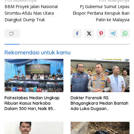
Navigasi
BBM Proyek Jalan Nasional
Pj Gubernur Sumut Lepas
pos
Sirombu-Afulu Nias Utara
Ekspor Perdana Kerupuk Ikan
Diangkut Dump Truk
Patin ke Malaysia
Rekomendasi untuk kamu
Polrestabes Medan Ungkap
Dokter Forensik RS
Ribuan Kasus Narkoba
Bhayangkara Medan Bantah
Dalam 300 Hari, Naik 85
Ada Luka Dugaan
Persen dari Tahun Lalu
Penganiayaan di Tubuh
Mantan Istri Polisi