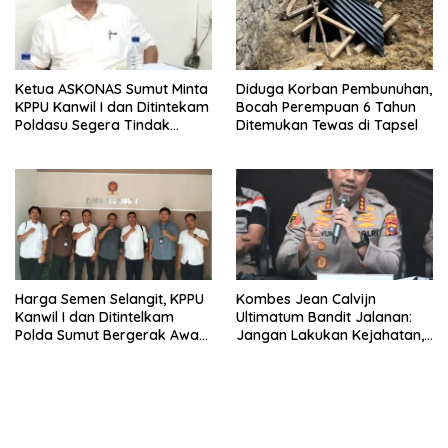
Ketua ASKONAS Sumut Minta
Diduga Korban Pembunuhan,
KPPU Kanwil I dan Ditintekam
Bocah Perempuan 6 Tahun
Poldasu Segera Tindak
Ditemukan Tewas di Tapsel
Distributor Semen Nakal di
Sumut
Harga Semen Selangit, KPPU
Kombes Jean Calvijn
Kanwil I dan Ditintelkam
Ultimatum Bandit Jalanan:
Polda Sumut Bergerak Awasi
Jangan Lakukan Kejahatan,
Pasar
Kamu Tidak akan Bisa
Sembunyi, Pasti Tertangkap