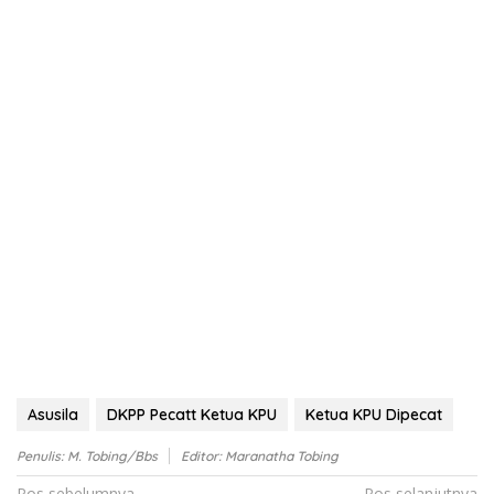
Asusila
DKPP Pecatt Ketua KPU
Ketua KPU Dipecat
Penulis: M. Tobing/bbs
Editor: Maranatha Tobing
Pos sebelumnya
Pos selanjutnya