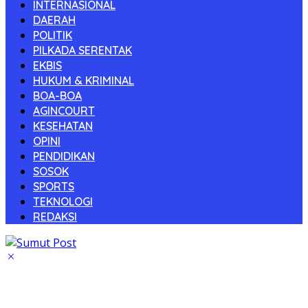
INTERNASIONAL
DAERAH
POLITIK
PILKADA SERENTAK
EKBIS
HUKUM & KRIMINAL
BOA-BOA
AGINCOURT
KESEHATAN
OPINI
PENDIDIKAN
SOSOK
SPORTS
TEKNOLOGI
REDAKSI