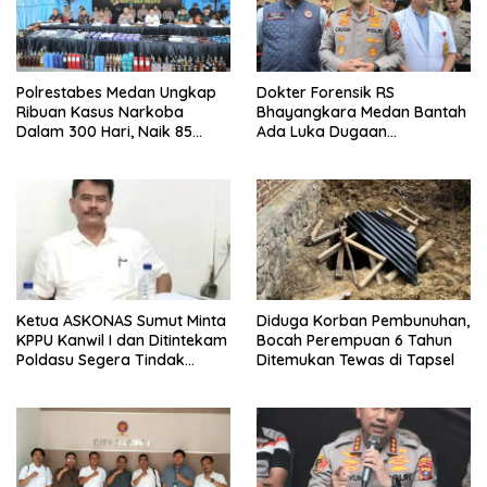
Polrestabes Medan Ungkap
Dokter Forensik RS
Ribuan Kasus Narkoba
Bhayangkara Medan Bantah
Dalam 300 Hari, Naik 85
Ada Luka Dugaan
Persen dari Tahun Lalu
Penganiayaan di Tubuh
Mantan Istri Polisi
Ketua ASKONAS Sumut Minta
Diduga Korban Pembunuhan,
KPPU Kanwil I dan Ditintekam
Bocah Perempuan 6 Tahun
Poldasu Segera Tindak
Ditemukan Tewas di Tapsel
Distributor Semen Nakal di
Sumut