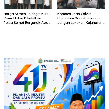
Harga Semen Selangit, KPPU
Kombes Jean Calvijn
Kanwil I dan Ditintelkam
Ultimatum Bandit Jalanan:
Polda Sumut Bergerak Awasi
Jangan Lakukan Kejahatan,
Pasar
Kamu Tidak akan Bisa
Sembunyi, Pasti Tertangkap