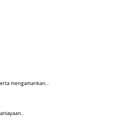
 serta mengamankan…
ganiayaan…