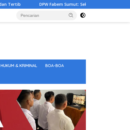
Fabem Sumut: Sekali Sang Saka Merah Putih Berkibar, Tunjukk
HUKUM & KRIMINAL
BOA-BOA