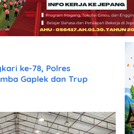
ri ke-78, Polres
omba Gaplek dan Trup