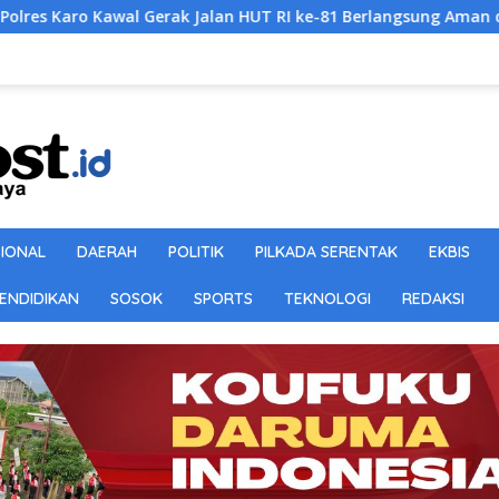
k Jalan HUT RI ke-81 Berlangsung Aman dan Tertib
DPW 
SIONAL
DAERAH
POLITIK
PILKADA SERENTAK
EKBIS
ENDIDIKAN
SOSOK
SPORTS
TEKNOLOGI
REDAKSI