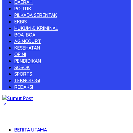
DAERAH
POLITIK
PILKADA SERENTAK
EKBIS
HUKUM & KRIMINAL
BOA-BOA
AGINCOURT
KESEHATAN
OPINI
PENDIDIKAN
SOSOK
SPORTS
TEKNOLOGI
REDAKSI
BERITA UTAMA