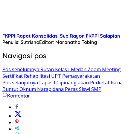
FKPPI
Rapat Konsolidasi
Sub Rayon FKPPI Salapian
Penulis: Sutrisno
Editor: Maranatha Tobing
Navigasi pos
Pos sebelumnya
Rutan Kelas I Medan Zoom Meeting
Sertifikat Rehabilitasi UPT Pemasyarakatan
Pos selanjutnya
Lapas I Cipinang akan Perketat Razia
Buntut Oknum Narapidana Peras Siswi SMP
Komentar