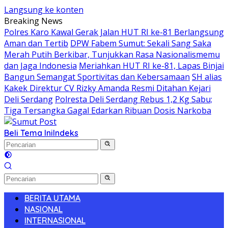
Langsung ke konten
Breaking News
Polres Karo Kawal Gerak Jalan HUT RI ke-81 Berlangsung
Aman dan Tertib
DPW Fabem Sumut: Sekali Sang Saka
Merah Putih Berkibar, Tunjukkan Rasa Nasionalismemu
dan Jaga Indonesia
Meriahkan HUT RI ke-81, Lapas Binjai
Bangun Semangat Sportivitas dan Kebersamaan
SH alias
Kakek Direktur CV Rizky Amanda Resmi Ditahan Kejari
Deli Serdang
Polresta Deli Serdang Rebus 1,2 Kg Sabu;
Tiga Tersangka Gagal Edarkan Ribuan Dosis Narkoba
Beli Tema Ini
Indeks
BERITA UTAMA
NASIONAL
INTERNASIONAL