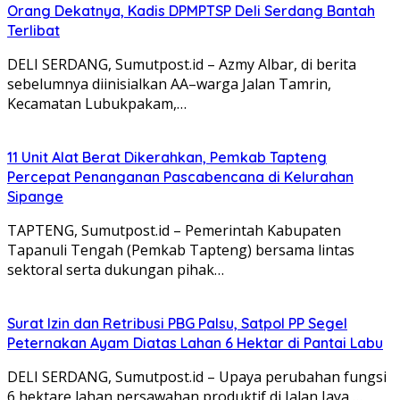
Orang Dekatnya, Kadis DPMPTSP Deli Serdang Bantah
Terlibat
DELI SERDANG, Sumutpost.id – Azmy Albar, di berita
sebelumnya diinisialkan AA–warga Jalan Tamrin,
Kecamatan Lubukpakam,…
11 Unit Alat Berat Dikerahkan, Pemkab Tapteng
Percepat Penanganan Pascabencana di Kelurahan
Sipange
TAPTENG, Sumutpost.id – Pemerintah Kabupaten
Tapanuli Tengah (Pemkab Tapteng) bersama lintas
sektoral serta dukungan pihak…
Surat Izin dan Retribusi PBG Palsu, Satpol PP Segel
Peternakan Ayam Diatas Lahan 6 Hektar di Pantai Labu
DELI SERDANG, Sumutpost.id – Upaya perubahan fungsi
6 hektare lahan persawahan produktif di Jalan Jaya,…