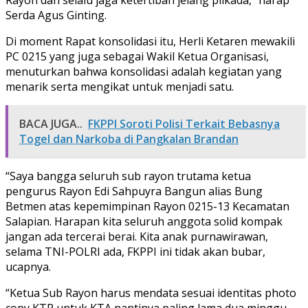
Serda Agus Ginting.
Di moment Rapat konsolidasi itu, Herli Ketaren mewakili
PC 0215 yang juga sebagai Wakil Ketua Organisasi,
menuturkan bahwa konsolidasi adalah kegiatan yang
menarik serta mengikat untuk menjadi satu.
BACA JUGA..
FKPPI Soroti Polisi Terkait Bebasnya
Togel dan Narkoba di Pangkalan Brandan
“Saya bangga seluruh sub rayon trutama ketua
pengurus Rayon Edi Sahpuyra Bangun alias Bung
Betmen atas kepemimpinan Rayon 0215-13 Kecamatan
Salapian. Harapan kita seluruh anggota solid kompak
jangan ada tercerai berai. Kita anak purnawirawan,
selama TNI-POLRI ada, FKPPI ini tidak akan bubar,
ucapnya.
“Ketua Sub Rayon harus mendata sesuai identitas photo
copy KTP untuk KTA nantinya paling lama dua minggu,