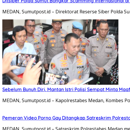
Ditsiber Polda Sumut Bongkar Scamming Internasional d
MEDAN, Sumutpost.id – Direktorat Reserse Siber Polda S
Sebelum Bunuh Diri, Mantan Istri Polisi Sempat Minta Maa
MEDAN, Sumutpost.id – Kapolrestabes Medan, Kombes Pol. D
Pemeran Video Porno Gay Ditangkap Satreskrim Polres
MEDAN, Sumutpost.id – Satreskrim Polrestabes Medan menan