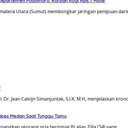
i Apartemen Podomoro, Korban Rugi Rp6,7 Miliar
umatera Utara (Sumut) membongkar jaringan penipuan dari
f
r. Jean Calvijn Simanjuntak, S.I.K, M.H, menjelaskan kron
tabes Medan Saat Tunggu Tamu
gkap seorang pria berinisial BI alias Zilla (34) yang…