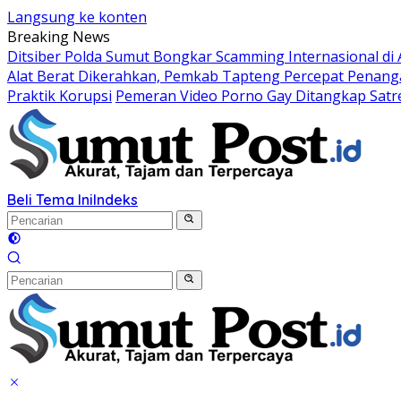
Langsung ke konten
Breaking News
Ditsiber Polda Sumut Bongkar Scamming Internasional di
Alat Berat Dikerahkan, Pemkab Tapteng Percepat Penang
Praktik Korupsi
Pemeran Video Porno Gay Ditangkap Sat
Beli Tema Ini
Indeks