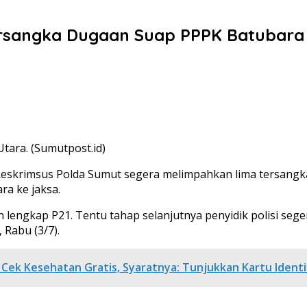
rsangka Dugaan Suap PPPK Batubara 
tara. (Sumutpost.id)
) Reskrimsus Polda Sumut segera melimpahkan lima tersang
ra ke jaksa.
n lengkap P21. Tentu tahap selanjutnya penyidik polisi seg
Rabu (3/7).
Cek Kesehatan Gratis, Syaratnya: Tunjukkan Kartu Identi