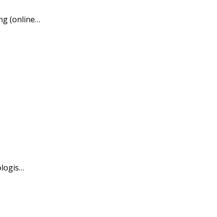
ng (online…
ologis…