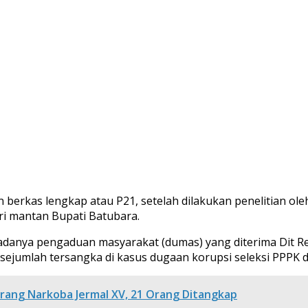
erkas lengkap atau P21, setelah dilakukan penelitian oleh
dari mantan Bupati Batubara.
 adanya pengaduan masyarakat (dumas) yang diterima Dit Re
ejumlah tersangka di kasus dugaan korupsi seleksi PPPK 
ang Narkoba Jermal XV, 21 Orang Ditangkap