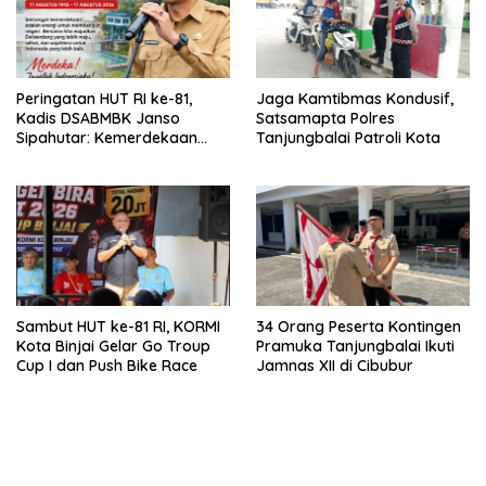
Peringatan HUT RI ke-81,
Jaga Kamtibmas Kondusif,
Kadis DSABMBK Janso
Satsamapta Polres
Sipahutar: Kemerdekaan
Tanjungbalai Patroli Kota
Anugerah Terindah dari Para
Pahlawan
Sambut HUT ke-81 RI, KORMI
34 Orang Peserta Kontingen
Kota Binjai Gelar Go Troup
Pramuka Tanjungbalai Ikuti
Cup I dan Push Bike Race
Jamnas XII di Cibubur