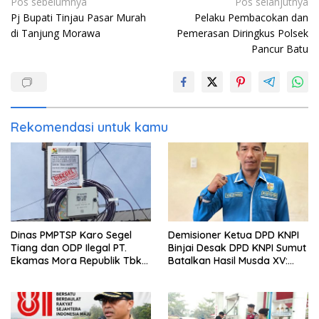
Navigasi
Pos sebelumnya
Pos selanjutnya
Pj Bupati Tinjau Pasar Murah
Pelaku Pembacokan dan
pos
di Tanjung Morawa
Pemerasan Diringkus Polsek
Pancur Batu
Rekomendasi untuk kamu
Dinas PMPTSP Karo Segel
Demisioner Ketua DPD KNPI
Tiang dan ODP Ilegal PT.
Binjai Desak DPD KNPI Sumut
Ekamas Mora Republik Tbk
Batalkan Hasil Musda XV:
di Kabanjahe
Cacat Hukum dan Prosedur