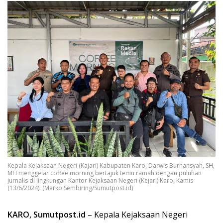
Kepala Kejaksaan Negeri (Kajari) Kabupaten Karo, Darwis Burhansyah, SH,
MH menggelar coffee morning bertajuk temu ramah dengan puluhan
jurnalis di lingkungan Kantor Kejaksaan Negeri (Kejari) Karo, Kamis
(13/6/2024). (Marko Sembiring/Sumutpost.id)
KARO, Sumutpost.id
– Kepala Kejaksaan Negeri