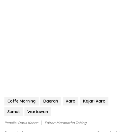
Coffe Morning
Daerah
Karo
Kejari Karo
Sumut
Wartawan
Penulis: Daris Kaban
Editor: Maranatha Tobing