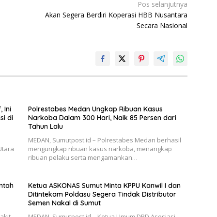
Pos selanjutnya
Akan Segera Berdiri Koperasi HBB Nusantara
Secara Nasional
 Ini
Polrestabes Medan Ungkap Ribuan Kasus
si di
Narkoba Dalam 300 Hari, Naik 85 Persen dari
Tahun Lalu
MEDAN, Sumutpost.id – Polrestabes Medan berhasil
Utara
mengungkap ribuan kasus narkoba, menangkap
ribuan pelaku serta mengamankan…
ntah
Ketua ASKONAS Sumut Minta KPPU Kanwil I dan
Ditintekam Poldasu Segera Tindak Distributor
Semen Nakal di Sumut
akit
MEDAN, Sumutpost.id – Ketua Umum DPD Asosiasi