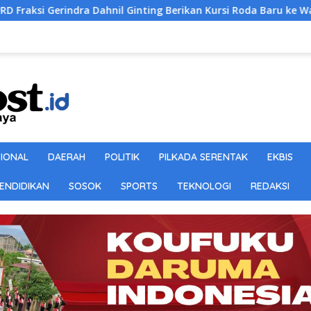
indra Dahnil Ginting Berikan Kursi Roda Baru ke Warga Tak Ma
SIONAL
DAERAH
POLITIK
PILKADA SERENTAK
EKBIS
ENDIDIKAN
SOSOK
SPORTS
TEKNOLOGI
REDAKSI