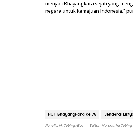
menjadi Bhayangkara sejati yang meng
negara untuk kemajuan Indonesia,” pu
HUT Bhayangkara ke 78
Jenderal Listy
Penulis: M. Tobing/bbs
Editor: Maranatha Tobing