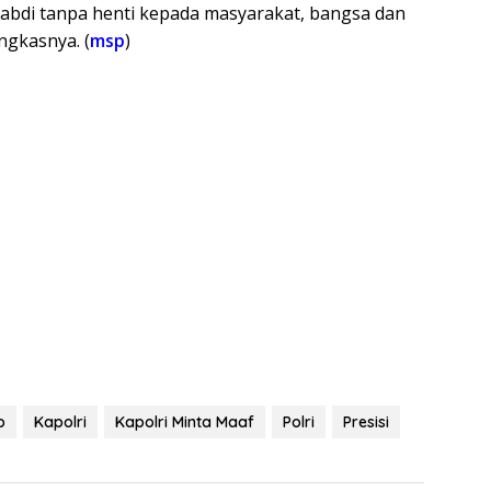
abdi tanpa henti kepada masyarakat, bangsa dan
ngkasnya. (
msp
)
o
Kapolri
Kapolri Minta Maaf
Polri
Presisi