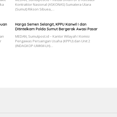
uka
Kontraktor Nasional (ASKONAS) Sumatera Utara
(Sumut) Rikson Sibuea,…
puan
Harga Semen Selangit, KPPU Kanwil I dan
Ditintelkam Polda Sumut Bergerak Awasi Pasar
uan
MEDAN, Sumutpost.id – Kantor Wilayah I Komisi
r
Pengawas Persaingan Usaha (KPPU) dan Unit 2
(INDAGKOP-UMKM-LH)…