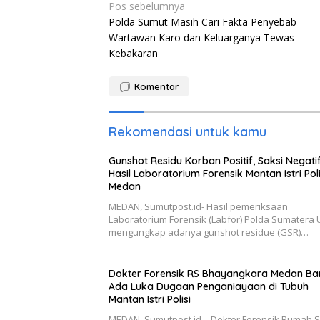
Navigasi
Pos sebelumnya
Polda Sumut Masih Cari Fakta Penyebab
pos
Wartawan Karo dan Keluarganya Tewas
Kebakaran
Komentar
Rekomendasi untuk kamu
Gunshot Residu Korban Positif, Saksi Negatif,
Hasil Laboratorium Forensik Mantan Istri Poli
Medan
MEDAN, Sumutpost.id- Hasil pemeriksaan
Laboratorium Forensik (Labfor) Polda Sumatera 
mengungkap adanya gunshot residue (GSR)…
Dokter Forensik RS Bhayangkara Medan Ba
Ada Luka Dugaan Penganiayaan di Tubuh
Mantan Istri Polisi
MEDAN, Sumutpost.id – Dokter Forensik Rumah S