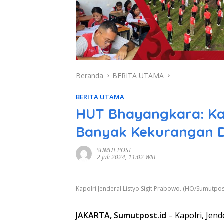
Beranda
BERITA UTAMA
BERITA UTAMA
HUT Bhayangkara: Kap
Banyak Kekurangan 
SUMUT POST
2 Juli 2024, 11:02 WIB
Kapolri Jenderal Listyo Sigit Prabowo. (HO/Sumutpos
JAKARTA, Sumutpost.id
– Kapolri, Jen