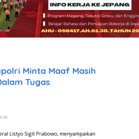
olri Minta Maaf Masih
Dalam Tugas
t.id)
deral Listyo Sigit Prabowo, menyampaikan