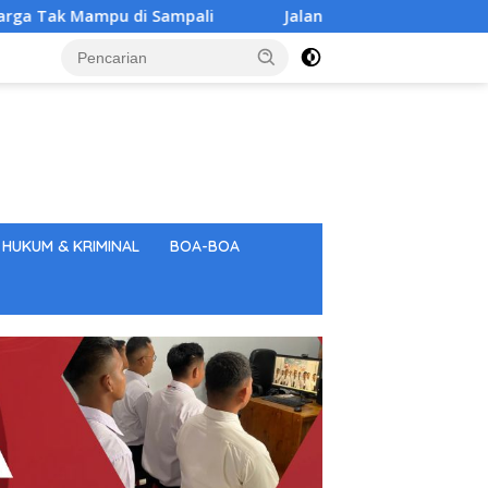
mpu di Sampali
Jalan Pasar III Simpang Jagung Diaspal
HUKUM & KRIMINAL
BOA-BOA