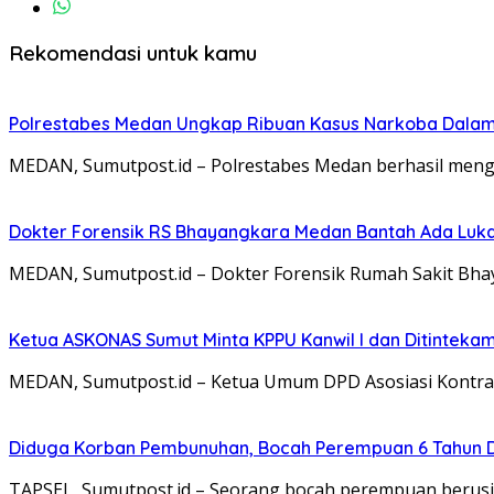
Rekomendasi untuk kamu
Polrestabes Medan Ungkap Ribuan Kasus Narkoba Dalam 3
MEDAN, Sumutpost.id – Polrestabes Medan berhasil men
Dokter Forensik RS Bhayangkara Medan Bantah Ada Luka 
MEDAN, Sumutpost.id – Dokter Forensik Rumah Sakit Bha
Ketua ASKONAS Sumut Minta KPPU Kanwil I dan Ditintekam
MEDAN, Sumutpost.id – Ketua Umum DPD Asosiasi Kontrak
Diduga Korban Pembunuhan, Bocah Perempuan 6 Tahun D
TAPSEL, Sumutpost.id – Seorang bocah perempuan berusia