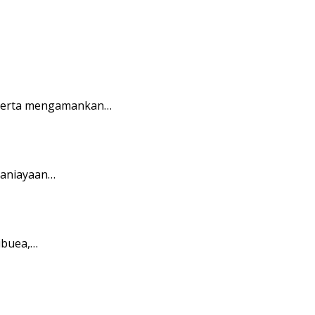
 serta mengamankan…
ganiayaan…
ibuea,…