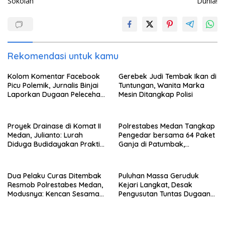
Sokolah
Dunia!
Rekomendasi untuk kamu
Kolom Komentar Facebook
Gerebek Judi Tembak Ikan di
Picu Polemik, Jurnalis Binjai
Tuntungan, Wanita Marka
Laporkan Dugaan Pelecehan
Mesin Ditangkap Polisi
Profesi
Proyek Drainase di Komat II
Polrestabes Medan Tangkap
Medan, Julianto: Lurah
Pengedar bersama 64 Paket
Diduga Budidayakan Praktik
Ganja di Patumbak,
Korupsi
Pemasok Diburu
Dua Pelaku Curas Ditembak
Puluhan Massa Geruduk
Resmob Polrestabes Medan,
Kejari Langkat, Desak
Modusnya: Kencan Sesama
Pengusutan Tuntas Dugaan
Jenis melalui Aplikasi
Korupsi Smartboard Rp49,9
Miliar