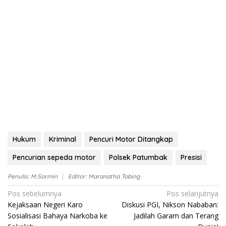
Hukum
Kriminal
Pencuri Motor Ditangkap
Pencurian sepeda motor
Polsek Patumbak
Presisi
Penulis: M.Sormin
Editor: Maranatha Tobing
Navigasi
Pos sebelumnya
Pos selanjutnya
Kejaksaan Negeri Karo
Diskusi PGI, Nikson Nababan:
pos
Sosialisasi Bahaya Narkoba ke
Jadilah Garam dan Terang