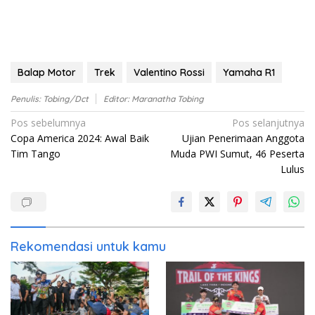
Balap Motor
Trek
Valentino Rossi
Yamaha R1
Penulis: Tobing/dct
Editor: Maranatha Tobing
Navigasi
Pos sebelumnya
Pos selanjutnya
Copa America 2024: Awal Baik
Ujian Penerimaan Anggota
pos
Tim Tango
Muda PWI Sumut, 46 Peserta
Lulus
Rekomendasi untuk kamu