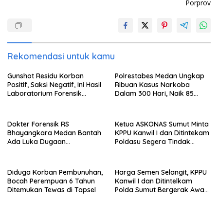
Porprov
Rekomendasi untuk kamu
Gunshot Residu Korban
Polrestabes Medan Ungkap
Positif, Saksi Negatif, Ini Hasil
Ribuan Kasus Narkoba
Laboratorium Forensik
Dalam 300 Hari, Naik 85
Mantan Istri Polisi di Medan
Persen dari Tahun Lalu
Dokter Forensik RS
Ketua ASKONAS Sumut Minta
Bhayangkara Medan Bantah
KPPU Kanwil I dan Ditintekam
Ada Luka Dugaan
Poldasu Segera Tindak
Penganiayaan di Tubuh
Distributor Semen Nakal di
Mantan Istri Polisi
Sumut
Diduga Korban Pembunuhan,
Harga Semen Selangit, KPPU
Bocah Perempuan 6 Tahun
Kanwil I dan Ditintelkam
Ditemukan Tewas di Tapsel
Polda Sumut Bergerak Awasi
Pasar