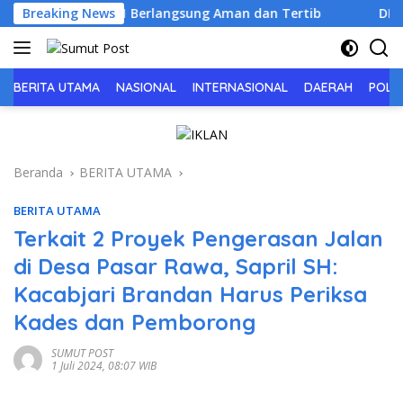
Langsung
an HUT RI ke-81 Berlangsung Aman dan Tertib
Breaking News
DPW Fabe
ke
konten
BERITA UTAMA
NASIONAL
INTERNASIONAL
DAERAH
POLIT
Beranda
BERITA UTAMA
BERITA UTAMA
Terkait 2 Proyek Pengerasan Jalan
di Desa Pasar Rawa, Sapril SH:
Kacabjari Brandan Harus Periksa
Kades dan Pemborong
SUMUT POST
1 Juli 2024, 08:07 WIB