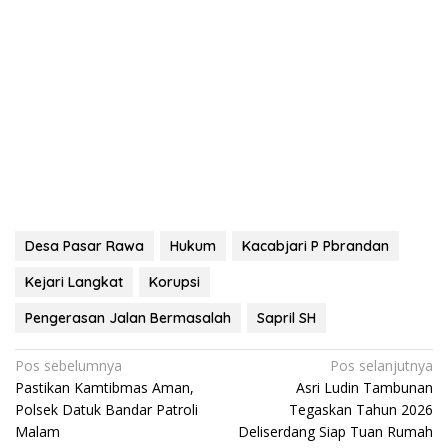
Desa Pasar Rawa
Hukum
Kacabjari P Pbrandan
Kejari Langkat
Korupsi
Pengerasan Jalan Bermasalah
Sapril SH
Navigasi
Pos sebelumnya
Pos selanjutnya
Pastikan Kamtibmas Aman,
Asri Ludin Tambunan
pos
Polsek Datuk Bandar Patroli
Tegaskan Tahun 2026
Malam
Deliserdang Siap Tuan Rumah