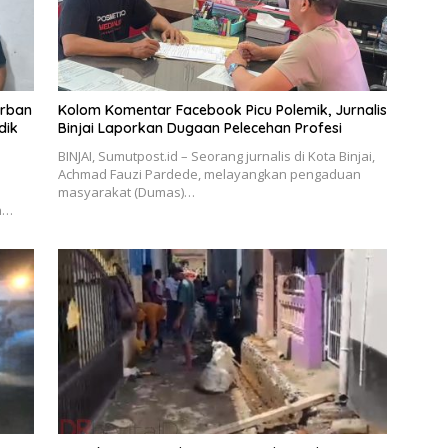
orban
Kolom Komentar Facebook Picu Polemik, Jurnalis
dik
Binjai Laporkan Dugaan Pelecehan Profesi
BINJAI, Sumutpost.id – Seorang jurnalis di Kota Binjai,
Achmad Fauzi Pardede, melayangkan pengaduan
masyarakat (Dumas)…
n…