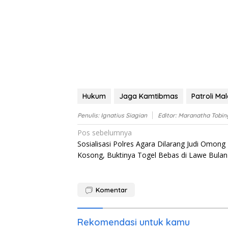
Hukum
Jaga Kamtibmas
Patroli Ma
Penulis: Ignatius Siagian
Editor: Maranatha Tobin
Navigasi
Pos sebelumnya
Sosialisasi Polres Agara Dilarang Judi Omong
pos
Kosong, Buktinya Togel Bebas di Lawe Bulan
Komentar
Rekomendasi untuk kamu