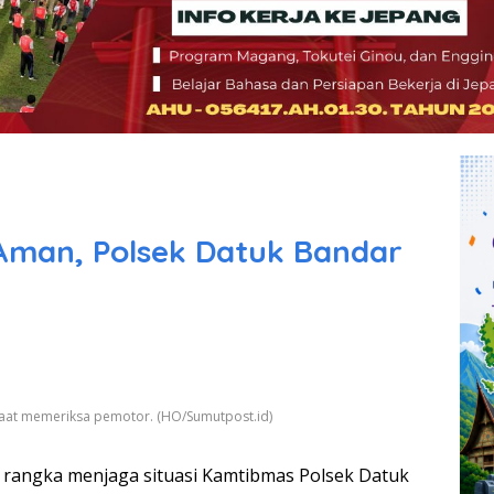
Aman, Polsek Datuk Bandar
 saat memeriksa pemotor. (HO/Sumutpost.id)
rangka menjaga situasi Kamtibmas Polsek Datuk