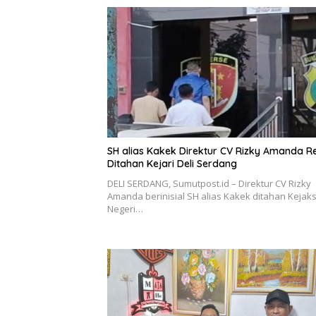
SH alias Kakek Direktur CV Rizky Amanda R
Ditahan Kejari Deli Serdang
DELI SERDANG, Sumutpost.id – Direktur CV Rizky
Amanda berinisial SH alias Kakek ditahan Kejak
Negeri…