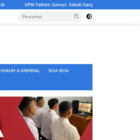
m Sumut: Sekali Sang Saka Merah Putih Berkibar, Tunjukkan R
HUKUM & KRIMINAL
BOA-BOA