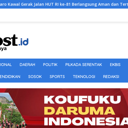
lan HUT RI ke-81 Berlangsung Aman dan Tertib
DPW Fabe
SIONAL
DAERAH
POLITIK
PILKADA SERENTAK
EKBIS
ENDIDIKAN
SOSOK
SPORTS
TEKNOLOGI
REDAKSI