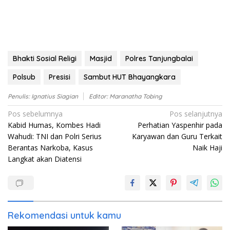
Bhakti Sosial Religi
Masjid
Polres Tanjungbalai
Polsub
Presisi
Sambut HUT Bhayangkara
Penulis: Ignatius Siagian
Editor: Maranatha Tobing
Navigasi
Pos sebelumnya
Pos selanjutnya
Kabid Humas, Kombes Hadi
Perhatian Yaspenhir pada
pos
Wahudi: TNI dan Polri Serius
Karyawan dan Guru Terkait
Berantas Narkoba, Kasus
Naik Haji
Langkat akan Diatensi
Rekomendasi untuk kamu