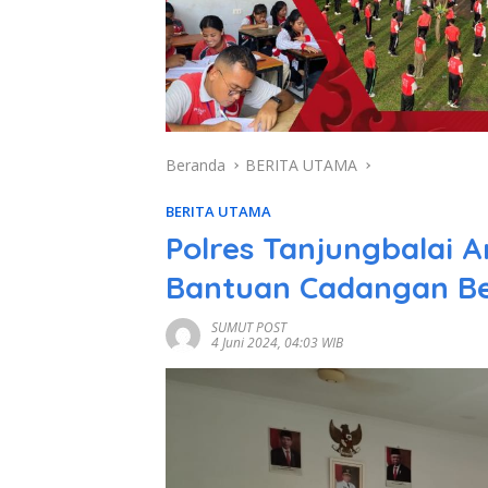
Beranda
BERITA UTAMA
BERITA UTAMA
Polres Tanjungbalai
Bantuan Cadangan B
SUMUT POST
4 Juni 2024, 04:03 WIB