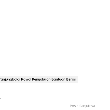
 Tanjungbalai Kawal Penyaluran Bantuan Beras
g
Pos selanjutnya