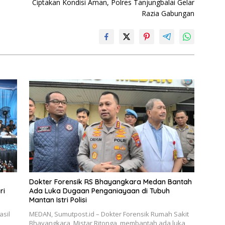
Ciptakan Kondisi Aman, Polres Tanjungbalai Gelar
Razia Gabungan
Dokter Forensik RS Bhayangkara Medan Bantah
ri
Ada Luka Dugaan Penganiayaan di Tubuh
Mantan Istri Polisi
asil
MEDAN, Sumutpost.id – Dokter Forensik Rumah Sakit
p
Bhayangkara, Mistar Ritonga, membantah ada luka