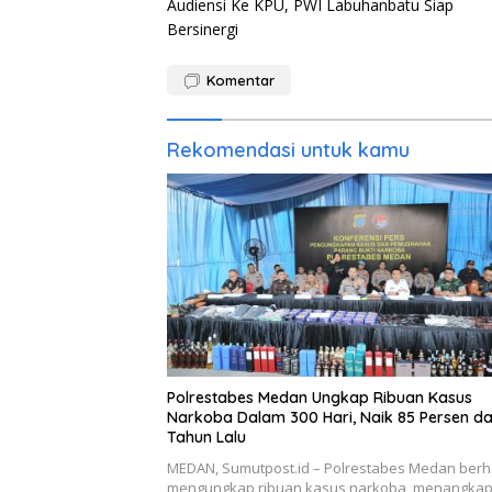
Audiensi Ke KPU, PWI Labuhanbatu Siap
pos
Bersinergi
Komentar
Rekomendasi untuk kamu
Polrestabes Medan Ungkap Ribuan Kasus
Narkoba Dalam 300 Hari, Naik 85 Persen da
Tahun Lalu
MEDAN, Sumutpost.id – Polrestabes Medan berh
mengungkap ribuan kasus narkoba, menangka