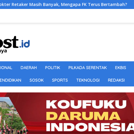
h Banyak, Mengapa FK Terus Bertambah?
Polrestabes M
SIONAL
DAERAH
POLITIK
PILKADA SERENTAK
EKBIS
ENDIDIKAN
SOSOK
SPORTS
TEKNOLOGI
REDAKSI