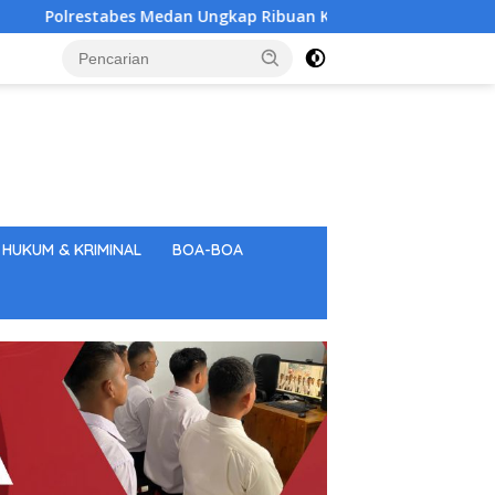
edan Ungkap Ribuan Kasus Narkoba Dalam 300 Hari, Naik 85 Pe
HUKUM & KRIMINAL
BOA-BOA