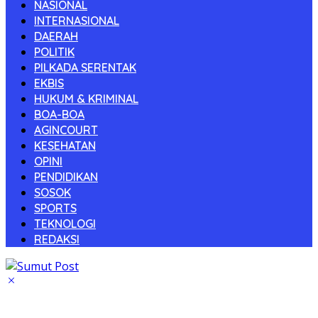
NASIONAL
INTERNASIONAL
DAERAH
POLITIK
PILKADA SERENTAK
EKBIS
HUKUM & KRIMINAL
BOA-BOA
AGINCOURT
KESEHATAN
OPINI
PENDIDIKAN
SOSOK
SPORTS
TEKNOLOGI
REDAKSI