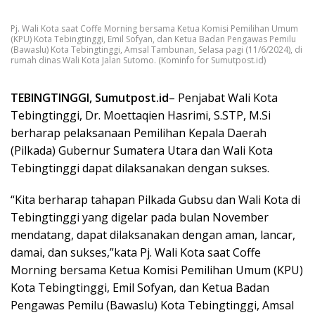
Pj. Wali Kota saat Coffe Morning bersama Ketua Komisi Pemilihan Umum
(KPU) Kota Tebingtinggi, Emil Sofyan, dan Ketua Badan Pengawas Pemilu
(Bawaslu) Kota Tebingtinggi, Amsal Tambunan, Selasa pagi (11/6/2024), di
rumah dinas Wali Kota Jalan Sutomo. (Kominfo for Sumutpost.id)
TEBINGTINGGI, Sumutpost.id
– Penjabat Wali Kota
Tebingtinggi, Dr. Moettaqien Hasrimi, S.STP, M.Si
berharap pelaksanaan Pemilihan Kepala Daerah
(Pilkada) Gubernur Sumatera Utara dan Wali Kota
Tebingtinggi dapat dilaksanakan dengan sukses.
“Kita berharap tahapan Pilkada Gubsu dan Wali Kota di
Tebingtinggi yang digelar pada bulan November
mendatang, dapat dilaksanakan dengan aman, lancar,
damai, dan sukses,”kata Pj. Wali Kota saat Coffe
Morning bersama Ketua Komisi Pemilihan Umum (KPU)
Kota Tebingtinggi, Emil Sofyan, dan Ketua Badan
Pengawas Pemilu (Bawaslu) Kota Tebingtinggi, Amsal