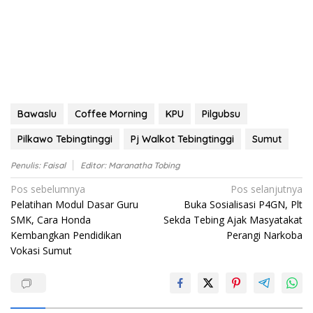
Bawaslu
Coffee Morning
KPU
Pilgubsu
Pilkawo Tebingtinggi
Pj Walkot Tebingtinggi
Sumut
Penulis: Faisal
Editor: Maranatha Tobing
Navigasi
Pos sebelumnya
Pos selanjutnya
Pelatihan Modul Dasar Guru
Buka Sosialisasi P4GN, Plt
pos
SMK, Cara Honda
Sekda Tebing Ajak Masyatakat
Kembangkan Pendidikan
Perangi Narkoba
Vokasi Sumut