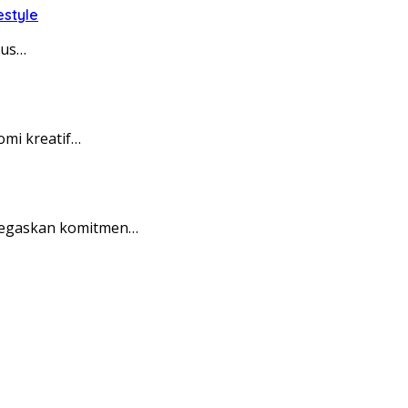
estyle
rus…
mi kreatif…
enegaskan komitmen…