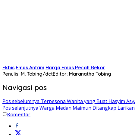
Ekbis
Emas Antam
Harga Emas Pecah Rekor
Penulis: M. Tobing/dct
Editor: Maranatha Tobing
Navigasi pos
Pos sebelumnya
Terpesona Wanita yang Buat Hasyim Asyar
Pos selanjutnya
Warga Medan Maimun Ditangkap Larikan
Komentar