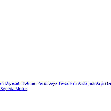
i Dipecat, Hotman Paris: Saya Tawarkan Anda Jadi Aspri k
 Sepeda Motor