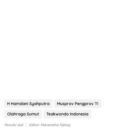
H Hamdani Syahputra
Musprov Pengprov TI
Olahraga Sumut
Teakwondo Indonesia
Penulis: Izal
Editor: Maranatha Tobing