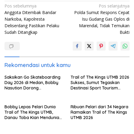
Navigasi
Pos sebelumnya
Pos selanjutnya
Anggota Ditembak Bandar
Polda Sumut Respons Cepat
pos
Narkoba, Kapolresta
Isu Gudang Gas Oplos di
Deliserdang Pastikan Pelaku
Marendal, Tidak Temukan
Sudah Ditangkap
Bukti
Rekomendasi untuk kamu
Saksikan Go Skateboarding
Trail of The Kings UTMB 2026
Day 2026 di Medan, Bobby
Sukses, Sumut Tegaskan
Nasution Dorong
Destinasi Sport Tourism
Penambahan Event dan
Dunia
Skatepark di Sumut
Bobby Lepas Pelari Dunia
Ribuan Pelari dari 34 Negara
Trail of The Kings UTMB,
Ramaikan Trail of The Kings
Danau Toba Kian Mendunia
UTMB 2026
Lewat Sport Tourism