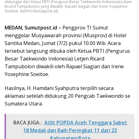
dukungan dari Ketua PBTI (Pengurus Besar Taekwondo Indonesia) Letjen
Ricard Tampubolon yang diwakili Rapael Siagian dan Irene Yosephine
Soeitoe. (Ist/HO/Sumutpost.id)
MEDAN, Sumutpost.id –
Pengprov TI Sumut
menggelar Musyawarah provinsi (Musprov) di Hotel
Santika Medan, Jumat (7/2) pukul 10.00 Wib. Acara
tersebut langsung dibuka oleh Ketua PBTI (Pengurus
Besar Taekwondo Indonesia) Letjen Ricard
Tampubolon diwakili oleh Rapael Siagian dan Irene
Yosephine Soeitoe.
Hasilnya, H. Hamdani Syahputra terpilih secara
aklamasi setelah didukung 20 Pengcab Taekwondo se
Sumatera Utara.
BACA JUGA..
Atlit POPDA Aceh Tenggara Sabet
18 Medali dan Raih Peringkat 11 dari 23
Kabupaten/Kota