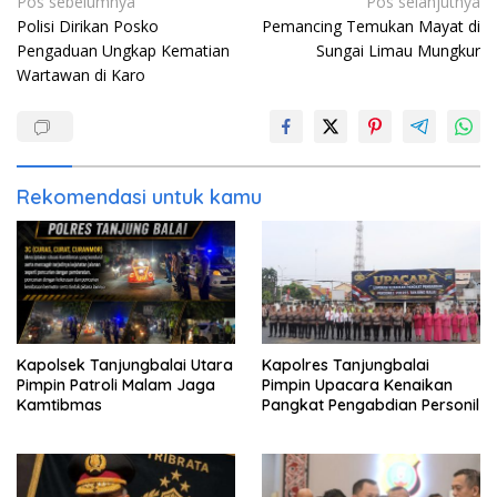
Navigasi
Pos sebelumnya
Pos selanjutnya
Polisi Dirikan Posko
Pemancing Temukan Mayat di
pos
Pengaduan Ungkap Kematian
Sungai Limau Mungkur
Wartawan di Karo
Rekomendasi untuk kamu
Kapolsek Tanjungbalai Utara
Kapolres Tanjungbalai
Pimpin Patroli Malam Jaga
Pimpin Upacara Kenaikan
Kamtibmas
Pangkat Pengabdian Personil