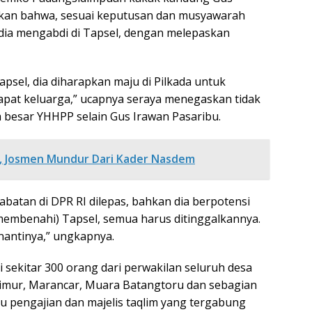
takan bahwa, sesuai keputusan dan musyawarah
edia mengabdi di Tapsel, dengan melepaskan
psel, dia diharapkan maju di Pilkada untuk
rapat keluarga,” ucapnya seraya menegaskan tidak
 besar YHHPP selain Gus Irawan Pasaribu.
k, Josmen Mundur Dari Kader Nasdem
abatan di DPR RI dilepas, bahkan dia berpotensi
 (membenahi) Tapsel, semua harus ditinggalkannya.
nantinya,” ungkapnya.
i sekitar 300 orang dari perwakilan seluruh desa
imur, Marancar, Muara Batangtoru dan sebagian
ibu pengajian dan majelis taqlim yang tergabung