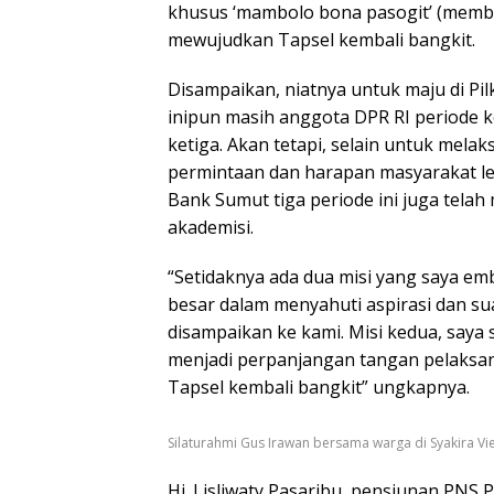
khusus ‘mambolo bona pasogit’ (memb
mewujudkan Tapsel kembali bangkit.
Disampaikan, niatnya untuk maju di Pil
inipun masih anggota DPR RI periode k
ketiga. Akan tetapi, selain untuk mel
permintaan dan harapan masyarakat le
Bank Sumut tiga periode ini juga tela
akademisi.
“Setidaknya ada dua misi yang saya e
besar dalam menyahuti aspirasi dan su
disampaikan ke kami. Misi kedua, saya
menjadi perpanjangan tangan pelaksa
Tapsel kembali bangkit” ungkapnya.
Silaturahmi Gus Irawan bersama warga di Syakira Vi
Hj. Lisliwaty Pasaribu, pensiunan PN