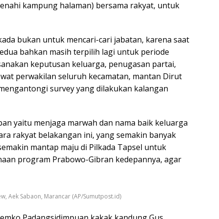
enahi kampung halaman) bersama rakyat, untuk
kada bukan untuk mencari-cari jabatan, karena saat
edua bahkan masih terpilih lagi untuk periode
aksanakan keputusan keluarga, penugasan partai,
wat perwakilan seluruh kecamatan, mantan Dirut
h mengantongi survey yang dilakukan kalangan
mban yaitu menjaga marwah dan nama baik keluarga
ara rakyat belakangan ini, yang semakin banyak
 semakin mantap maju di Pilkada Tapsel untuk
naan program Prabowo-Gibran kedepannya, agar
ew, Aek Sabaon, Marancar (AP/Sumutpost.id)
S Pemko Padangsidimpuan kakak kandung Gus