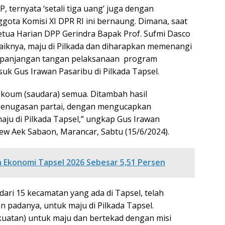
 ternyata ‘setali tiga uang’ juga dengan
gota Komisi XI DPR RI ini bernaung. Dimana, saat
etua Harian DPP Gerindra Bapak Prof. Sufmi Dasco
iknya, maju di Pilkada dan diharapkan memenangi
perpanjangan tangan pelaksanaan program
k Gus Irawan Pasaribu di Pilkada Tapsel.
koum (saudara) semua. Ditambah hasil
penugasan partai, dengan mengucapkan
maju di Pilkada Tapsel,” ungkap Gus Irawan
View Aek Sabaon, Marancar, Sabtu (15/6/2024).
 Ekonomi Tapsel 2026 Sebesar 5,51 Persen
ari 15 kecamatan yang ada di Tapsel, telah
padanya, untuk maju di Pilkada Tapsel.
ekuatan) untuk maju dan bertekad dengan misi