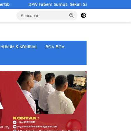
abem Sumut: Sekali Sang Saka Merah Putih Berkibar, Tunjukka
HUKUM & KRIMINAL
BOA-BOA