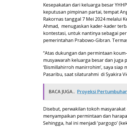
Kesepakatan dari keluarga besar YHHPP,
keputusan pimpinan partai, tempat Ang
Rakornas tanggal 7 Mei 2024 melalui K
Ahmad, menugaskan kader-kader terba
kontestasi, untuk nantinya sebagai 
pemerintahan Prabowo-Gibran. Termasu
“Atas dukungan dan permintaan koum-
musyawarah keluarga besar dan juga 
‘Bismillahirroh manirrohim’, saya siap 
Pasaribu, saat silaturahmi di Syakira 
BACA JUGA..
Proyeksi Pertumbuhan
Disebut, perwakilan tokoh masyarakat d
menyampaikan permintaan dan harapan 
Sehingga, hal ini menjadi ‘pargogo’ (k