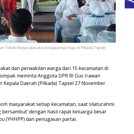
n Tokoh Masyarakat atas kesiapannya maju di Pilkada Tapsel.
kat dan perwakilan warga dari 15 kecamatan di
 kompak meminta Anggota DPR RI Gus Irawan
han Kepala Daerah (Pilkada) Tapsel 27 November
oh masyarakat setiap kecamatan, saat silaturahmi
yung bersambut’ dengan hasil rapat keluarga besar
bu (YHHPP) dan penugasan partai.