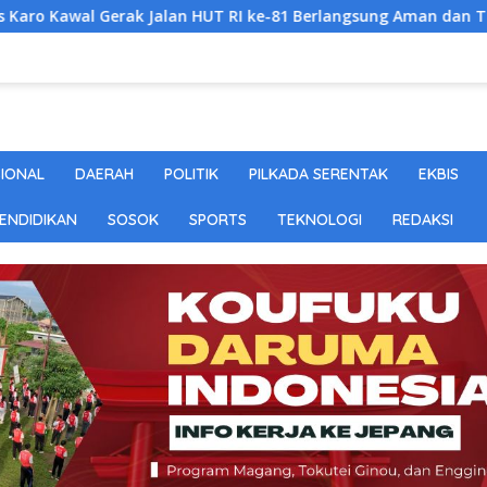
Jalan HUT RI ke-81 Berlangsung Aman dan Tertib
DPW F
SIONAL
DAERAH
POLITIK
PILKADA SERENTAK
EKBIS
ENDIDIKAN
SOSOK
SPORTS
TEKNOLOGI
REDAKSI