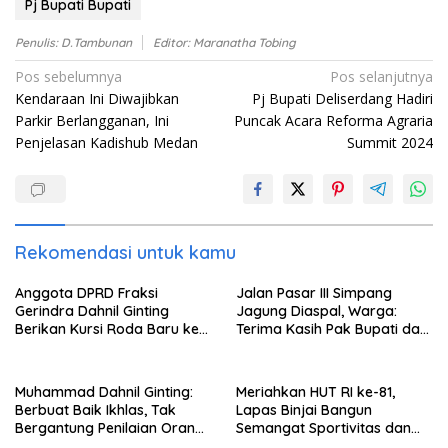
Pj Bupati Bupati
Penulis: D.Tambunan
Editor: Maranatha Tobing
Navigasi
Pos sebelumnya
Pos selanjutnya
Kendaraan Ini Diwajibkan
Pj Bupati Deliserdang Hadiri
pos
Parkir Berlangganan, Ini
Puncak Acara Reforma Agraria
Penjelasan Kadishub Medan
Summit 2024
Rekomendasi untuk kamu
Anggota DPRD Fraksi
Jalan Pasar III Simpang
Gerindra Dahnil Ginting
Jagung Diaspal, Warga:
Berikan Kursi Roda Baru ke
Terima Kasih Pak Bupati dan
Warga Tak Mampu di
Anggota DPRD Deli Serdang
Sampali
Dahnil Ginting
Muhammad Dahnil Ginting:
Meriahkan HUT RI ke-81,
Berbuat Baik Ikhlas, Tak
Lapas Binjai Bangun
Bergantung Penilaian Orang
Semangat Sportivitas dan
Lain
Kebersamaan