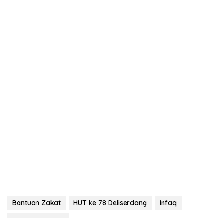
Bantuan Zakat
HUT ke 78 Deliserdang
Infaq