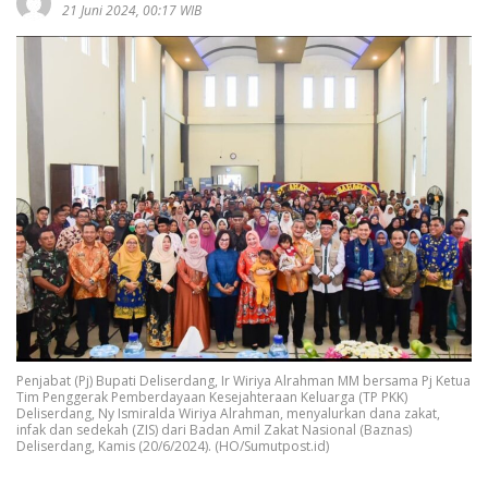
21 Juni 2024, 00:17 WIB
Penjabat (Pj) Bupati Deliserdang, Ir Wiriya Alrahman MM bersama Pj Ketua
Tim Penggerak Pemberdayaan Kesejahteraan Keluarga (TP PKK)
Deliserdang, Ny Ismiralda Wiriya Alrahman, menyalurkan dana zakat,
infak dan sedekah (ZIS) dari Badan Amil Zakat Nasional (Baznas)
Deliserdang, Kamis (20/6/2024). (HO/Sumutpost.id)