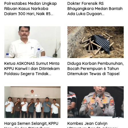
Polrestabes Medan Ungkap
Dokter Forensik RS
Ribuan Kasus Narkoba
Bhayangkara Medan Bantah
Dalam 300 Hari, Naik 85
Ada Luka Dugaan
Persen dari Tahun Lalu
Penganiayaan di Tubuh
Mantan Istri Polisi
Ketua ASKONAS Sumut Minta
Diduga Korban Pembunuhan,
KPPU Kanwil I dan Ditintekam
Bocah Perempuan 6 Tahun
Poldasu Segera Tindak
Ditemukan Tewas di Tapsel
Distributor Semen Nakal di
Sumut
Harga Semen Selangit, KPPU
Kombes Jean Calvijn