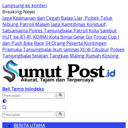
Langsung ke konten
Breaking News
Jaga Keamanan dan Cegah Balap Liar, Polsek Teluk
Nibung Patroli Malam
Jaga Kamtibmas Kondusif,
Satsamapta Polres Tanjungbalai Patroli Kota
Sambut
HUT ke-81 RI, KORMI Kota Binjai Gelar Go Troup Cup I
dan Push Bike Race
34 Orang Peserta Kontingen
Pramuka Tanjungbalai Ikuti Jamnas XII di Cibubur
Polsek
Tanjungbalai Selatan Tangkap Maling Rumah Kosong
Beli Tema Ini
Indeks
BERITA UTAMA