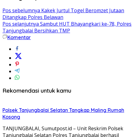
Pos sebelumnya
Kakek Jurtul Togel Beromzet Jutaan
Ditangkap Polres Belawan
Pos selanjutnya
Sambut HUT Bhayangkari ke-78, Polres
Tanjungbalai Bersihkan TMP
Komentar
Rekomendasi untuk kamu
Polsek Tanjungbalai Selatan Tangkap Maling Rumah
Kosong
TANJUNGBALAI, Sumutpost.id – Unit Reskrim Polsek
Tanjungbalai Selatan Polres Tanjungbalai berhasil