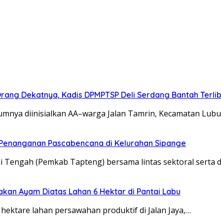
 Orang Dekatnya, Kadis DPMPTSP Deli Serdang Bantah Terli
elumnya diinisialkan AA–warga Jalan Tamrin, Kecamatan Lu
t Penanganan Pascabencana di Kelurahan Sipange
 Tengah (Pemkab Tapteng) bersama lintas sektoral serta
rnakan Ayam Diatas Lahan 6 Hektar di Pantai Labu
ektare lahan persawahan produktif di Jalan Jaya,…