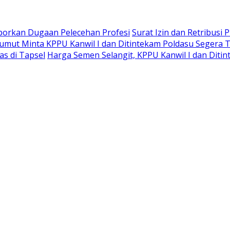
aporkan Dugaan Pelecehan Profesi
Surat Izin dan Retribusi
mut Minta KPPU Kanwil I dan Ditintekam Poldasu Segera T
s di Tapsel
Harga Semen Selangit, KPPU Kanwil I dan Diti