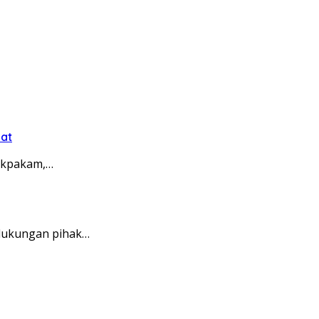
bat
bukpakam,…
 dukungan pihak…