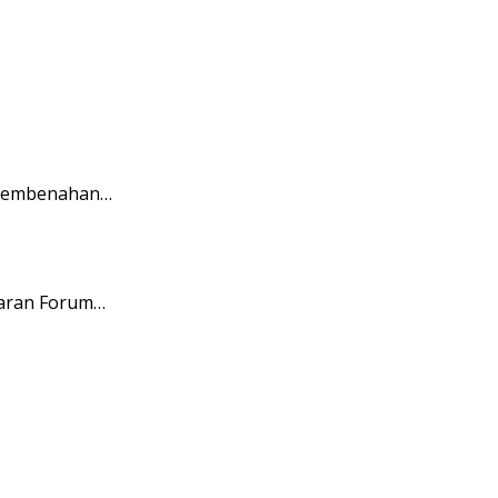
n pembenahan…
jaran Forum…