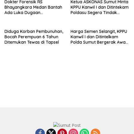
Dokter Forensik RS
Ketua ASKONAS Sumut Minta
Bhayangkara Medan Bantah
KPPU Kanwil I dan Ditintekam
Ada Luka Dugaan
Poldasu Segera Tindak
Penganiayaan di Tubuh
Distributor Semen Nakal di
Mantan Istri Polisi
Sumut
Diduga Korban Pembunuhan,
Harga Semen Selangit, KPPU
Bocah Perempuan 6 Tahun
Kanwil I dan Ditintelkam
Ditemukan Tewas di Tapsel
Polda Sumut Bergerak Awasi
Pasar