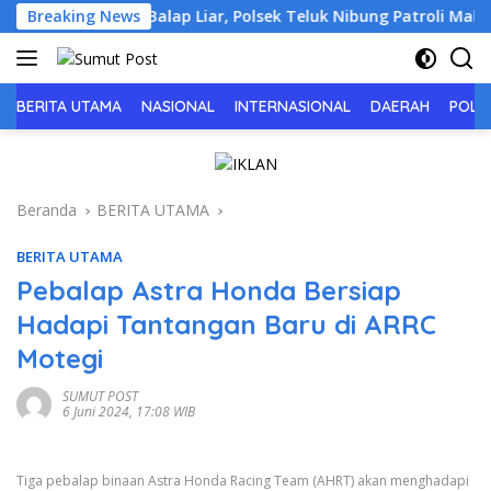
Langsung
n dan Cegah Balap Liar, Polsek Teluk Nibung Patroli Malam
Breaking News
ke
konten
BERITA UTAMA
NASIONAL
INTERNASIONAL
DAERAH
POLIT
Beranda
BERITA UTAMA
BERITA UTAMA
Pebalap Astra Honda Bersiap
Hadapi Tantangan Baru di ARRC
Motegi
SUMUT POST
6 Juni 2024, 17:08 WIB
Tiga pebalap binaan Astra Honda Racing Team (AHRT) akan menghadapi