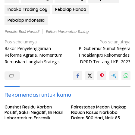
Indako Trading Coy
Pebalap Honda
Pebalap Indonesia
Penulis: Budi Hariadi
Editor: Maranatha Tobing
Navigasi
Pos sebelumnya
Pos selanjutnya
Rakor Penyelenggaraan
Pj Gubernur Sumut Segera
pos
Reforma Agraria, Momentum
Tindaklanjuti Rekomendasi
Rumuskan Langkah Srategis
DPRD Tentang LKPJ 2023
Rekomendasi untuk kamu
Gunshot Residu Korban
Polrestabes Medan Ungkap
Positif, Saksi Negatif, Ini Hasil
Ribuan Kasus Narkoba
Laboratorium Forensik
Dalam 300 Hari, Naik 85
Mantan Istri Polisi di Medan
Persen dari Tahun Lalu