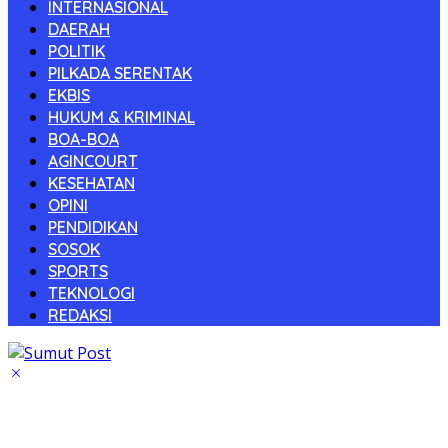
INTERNASIONAL
DAERAH
POLITIK
PILKADA SERENTAK
EKBIS
HUKUM & KRIMINAL
BOA-BOA
AGINCOURT
KESEHATAN
OPINI
PENDIDIKAN
SOSOK
SPORTS
TEKNOLOGI
REDAKSI