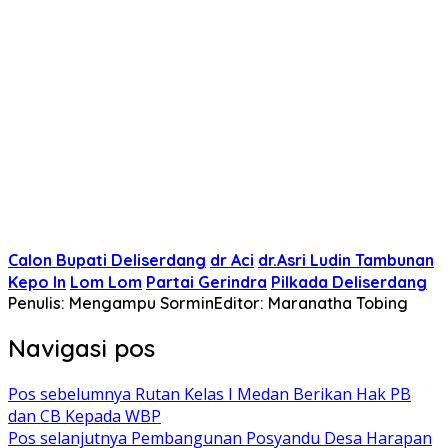
Calon Bupati Deliserdang
dr Aci
dr.Asri Ludin Tambunan
Kepo In
Lom Lom
Partai Gerindra
Pilkada Deliserdang
Penulis: Mengampu Sormin
Editor: Maranatha Tobing
Navigasi pos
Pos sebelumnya
Rutan Kelas I Medan Berikan Hak PB
dan CB Kepada WBP
Pos selanjutnya
Pembangunan Posyandu Desa Harapan