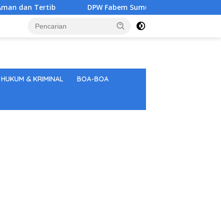
ib
DPW Fabem Sumut: Sekali Sang Saka Merah Putih Be
HUKUM & KRIMINAL
BOA-BOA