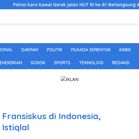
aro Kawal Gerak Jalan HUT RI ke-81 Berlangsung Aman dan Tert
SIONAL
DAERAH
POLITIK
PILKADA SERENTAK
EKBIS
ENDIDIKAN
SOSOK
SPORTS
TEKNOLOGI
REDAKSI
Fransiskus di Indonesia,
Istiqlal