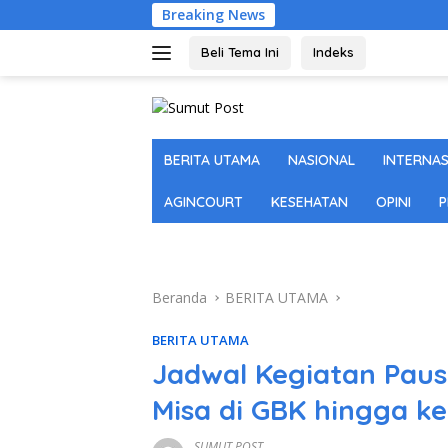
Langsung
Breaking News
Polres K
ke
konten
Beli Tema Ini
Indeks
BERITA UTAMA
NASIONAL
INTERNA
AGINCOURT
KESEHATAN
OPINI
P
Beranda
BERITA UTAMA
BERITA UTAMA
Jadwal Kegiatan Paus 
Misa di GBK hingga ke 
SUMUT POST