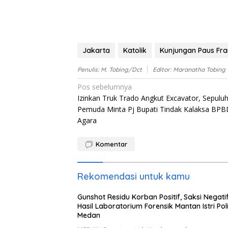
Jakarta
Katolik
Kunjungan Paus Fra
Penulis: M. Tobing/dct
Editor: Maranatha Tobing
Navigasi
Pos sebelumnya
Izinkan Truk Trado Angkut Excavator, Sepulu
pos
Pemuda Minta Pj Bupati Tindak Kalaksa BPB
Agara
Komentar
Rekomendasi untuk kamu
Gunshot Residu Korban Positif, Saksi Negatif,
Hasil Laboratorium Forensik Mantan Istri Poli
Medan