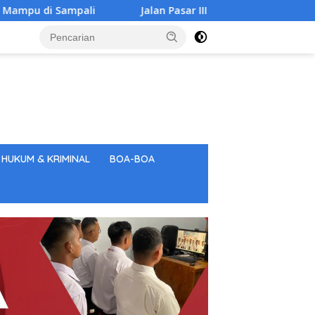
Jalan Pasar III Simpang Jagung Diaspal, Warga: Terima 
HUKUM & KRIMINAL
BOA-BOA