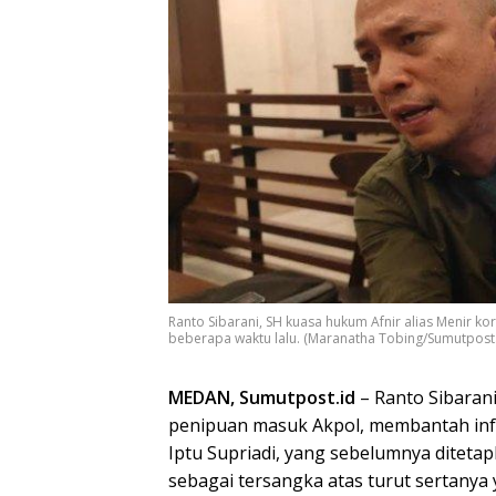
Ranto Sibarani, SH kuasa hukum Afnir alias Menir k
beberapa waktu lalu. (Maranatha Tobing/Sumutpost.
MEDAN, Sumutpost.id
– Ranto Sibarani
penipuan masuk Akpol, membantah inf
Iptu Supriadi, yang sebelumnya diteta
sebagai tersangka atas turut sertany