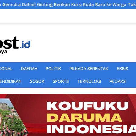
nting Berikan Kursi Roda Baru ke Warga Tak Mampu di Sampali
SIONAL
DAERAH
POLITIK
PILKADA SERENTAK
EKBIS
ENDIDIKAN
SOSOK
SPORTS
TEKNOLOGI
REDAKSI