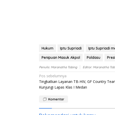
Hukum
Iptu Supriadi
Iptu Supriadi m
Penipuan Masuk Akpol
Poldasu
Presi
Penulis: Maranatha Tobing
Editor: Maranatha Tob
Navigasi
Pos sebelumnya
Tingkatkan Layanan TB-HIV, GF Country Tea
pos
Kunjungi Lapas Klas I Medan
Komentar