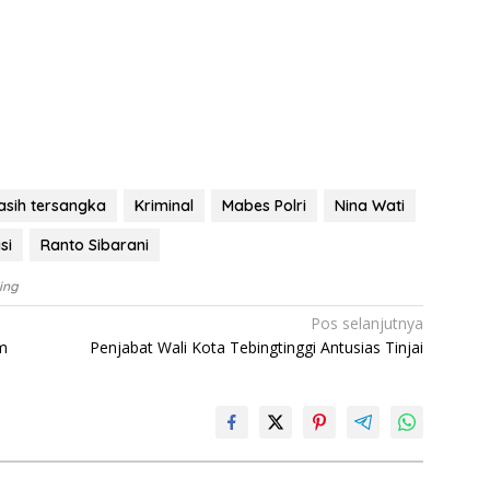
asih tersangka
Kriminal
Mabes Polri
Nina Wati
si
Ranto Sibarani
ing
Pos selanjutnya
m
Penjabat Wali Kota Tebingtinggi Antusias Tinjai