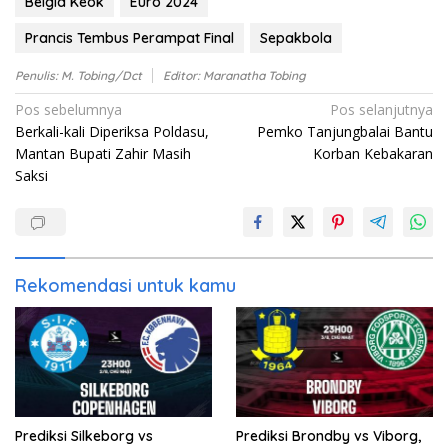
Belgia Keok
Euro 2024
Prancis Tembus Perampat Final
Sepakbola
Penulis: M. Tobing/dct
Editor: Maranatha Tobing
Navigasi
Pos sebelumnya
Pos selanjutnya
Berkali-kali Diperiksa Poldasu,
Pemko Tanjungbalai Bantu
pos
Mantan Bupati Zahir Masih
Korban Kebakaran
Saksi
Rekomendasi untuk kamu
Prediksi Silkeborg vs
Prediksi Brondby vs Viborg,