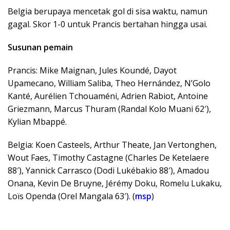
Belgia berupaya mencetak gol di sisa waktu, namun
gagal. Skor 1-0 untuk Prancis bertahan hingga usai.
Susunan pemain
Prancis: Mike Maignan, Jules Koundé, Dayot
Upamecano, William Saliba, Theo Hernández, N’Golo
Kanté, Aurélien Tchouaméni, Adrien Rabiot, Antoine
Griezmann, Marcus Thuram (Randal Kolo Muani 62′),
Kylian Mbappé.
Belgia: Koen Casteels, Arthur Theate, Jan Vertonghen,
Wout Faes, Timothy Castagne (Charles De Ketelaere
88′), Yannick Carrasco (Dodi Lukébakio 88′), Amadou
Onana, Kevin De Bruyne, Jérémy Doku, Romelu Lukaku,
Loïs Openda (Orel Mangala 63′). (
msp
)