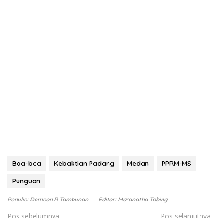
Boa-boa
Kebaktian Padang
Medan
PPRM-MS
Punguan
Penulis: Demson R Tambunan
Editor: Maranatha Tobing
Navigasi
Pos sebelumnya
Pos selanjutnya