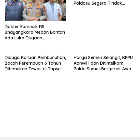
Poldasu Segera Tindak
Distributor Semen Nakal di
Sumut
Dokter Forensik RS
Bhayangkara Medan Bantah
Ada Luka Dugaan
Penganiayaan di Tubuh
Mantan Istri Polisi
Diduga Korban Pembunuhan,
Harga Semen Selangit, KPPU
Bocah Perempuan 6 Tahun
Kanwil I dan Ditintelkam
Ditemukan Tewas di Tapsel
Polda Sumut Bergerak Awasi
Pasar