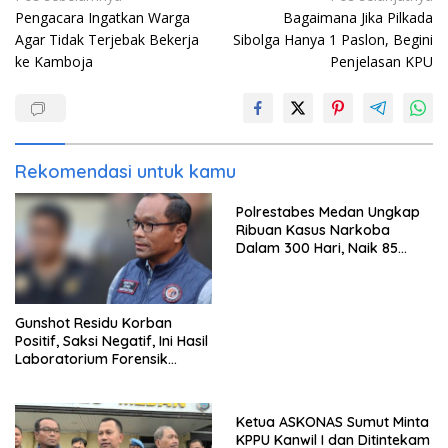
Pengacara Ingatkan Warga
Bagaimana Jika Pilkada
pos
Agar Tidak Terjebak Bekerja
Sibolga Hanya 1 Paslon, Begini
ke Kamboja
Penjelasan KPU
Rekomendasi untuk kamu
Polrestabes Medan Ungkap
Ribuan Kasus Narkoba
Dalam 300 Hari, Naik 85
Persen dari Tahun Lalu
Gunshot Residu Korban
Positif, Saksi Negatif, Ini Hasil
Laboratorium Forensik
Mantan Istri Polisi di Medan
Ketua ASKONAS Sumut Minta
KPPU Kanwil I dan Ditintekam